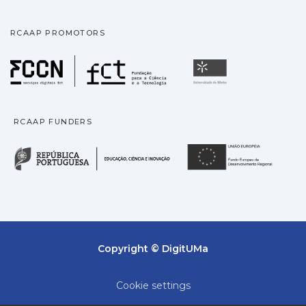
RCAAP PROMOTORS
Fundação para a Ciência
Universidade
RCAAP FUNDERS
República Portuguesa · M
União
Copyright © DigitUMa
Cookie settings