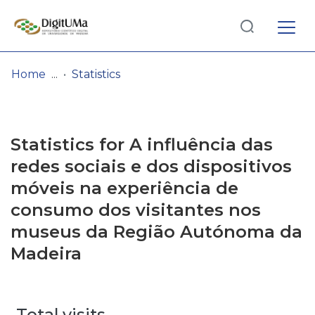
Log
(current)
In
Home
Statistics
Communities
& Collections
Statistics for A influência das
Browse repository
redes sociais e dos dispositivos
móveis na experiência de
Entities
consumo dos visitantes nos
museus da Região Autónoma da
Madeira
Total visits