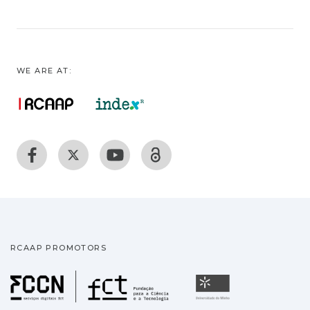
WE ARE AT:
RCAAP PROMOTORS
Fundação para a Ciência
Universidade