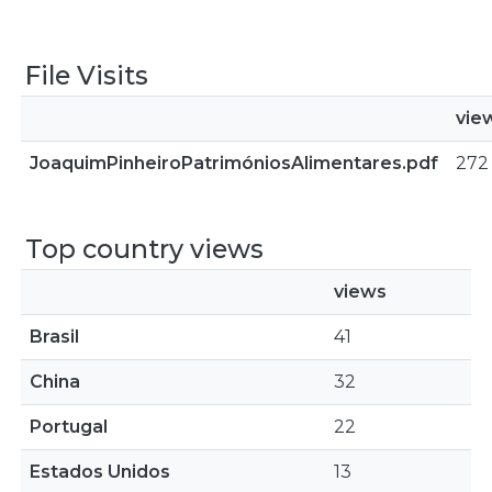
File Visits
vie
JoaquimPinheiroPatrimóniosAlimentares.pdf
272
Top country views
views
Brasil
41
China
32
Portugal
22
Estados Unidos
13