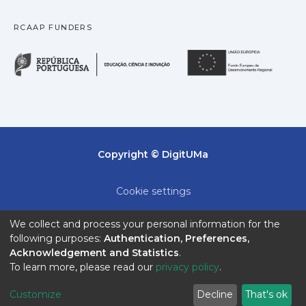
RCAAP FUNDERS
República Portuguesa · M
União
Copyright © DigitUMa
Cookie settings
Privacy policy
We collect and process your personal information for the
following purposes:
Authentication, Preferences,
End User Agreement
Acknowledgement and Statistics
.
To learn more, please read our
privacy policy
.
Send Feedback
Customize
Decline
That's ok