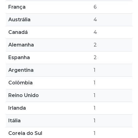
França
6
Austrália
4
Canadá
4
Alemanha
2
Espanha
2
Argentina
1
Colômbia
1
Reino Unido
1
Irlanda
1
Itália
1
Coreia do Sul
1