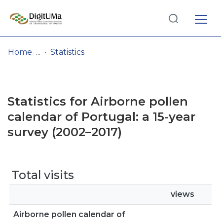
Log
(current)
In
Home
Statistics
Communities
& Collections
Statistics for Airborne pollen
Browse repository
calendar of Portugal: a 15-year
survey (2002–2017)
Entities
Total visits
views
Airborne pollen calendar of