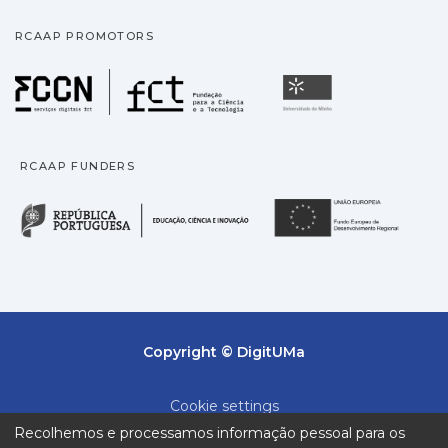
RCAAP PROMOTORS
Fundação para a Ciência
Universidade
RCAAP FUNDERS
República Portuguesa · M
União
Copyright © DigitUMa
Cookie settings
Recolhemos e processamos informação pessoal para os
Privacy policy