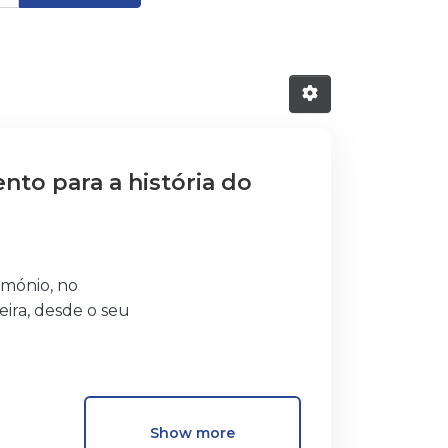
to para a história do
imónio, no
ira, desde o seu
s estudos sobre o tema. Esta foi
oral estudada e alguns problemas
Show more
onados de forma aleatória e de acordo