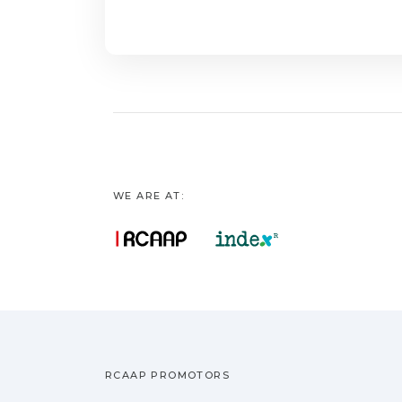
com a sua disponib
No primeiro capítu
caracteriza a époc
mais específico, na
esta análise efect
Madeira, onde são r
apresenta uma list
WE ARE AT:
RCAAP PROMOTORS