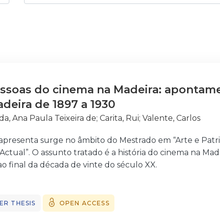
ssoas do cinema na Madeira: apontamen
deira de 1897 a 1930
da, Ana Paula Teixeira de
;
Carita, Rui
;
Valente, Carlos
apresenta surge no âmbito do Mestrado em “Arte e Patr
tual”. O assunto tratado é a história do cinema na Made
o final da década de vinte do século XX.
usada foi a imprensa regional, uma vez que existem pouco
rço de 1895 e Dezembro de 1930. Dada a extensão temp
ra microfilmagem, de algumas publicações, em Lisboa), a
ER THESIS
OPEN ACCESS
o exaustiva quanto o pretendido. Os jornais foram selecci