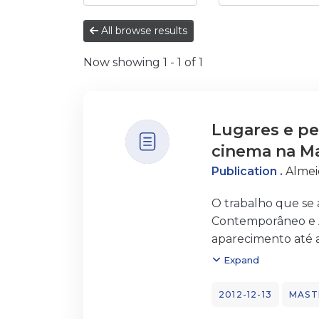
All browse results
Now showing
1 - 1 of 1
Lugares e pe
cinema na Ma
Publication .
Almei
O trabalho que se 
Contemporâneo e Ac
aparecimento até a
A principal fonte 
Expand
estudada entre Ma
técnicos (envio pa
2012-12-13
MAST
análise não foi tã