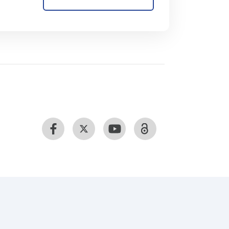
udar, onde se
a Europa e em Portugal e, de modo
mes na Ilha, sendo
ta a produção cinematográfica na
ores locais e se
ses ou filmados na Região.