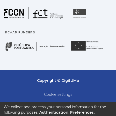
Fundação para a Ciência
Universidade
RCAAP FUNDERS
República Portuguesa · M
União
Copyright © DigitUMa
Cookie settings
Privacy policy
We collect and process your personal information for the
following purposes:
Authentication, Preferences,
End User Agreement