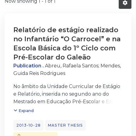
Now showing
1 - 1 of 1
Relatório de estágio realizado
no Infantário “O Carrocel” e na
Escola Básica do 1º Ciclo com
Pré-Escolar do Galeão
Publication .
Abreu, Rafaela Santos
;
Mendes,
Guida Reis Rodrigues
No âmbito da Unidade Curricular de Estágio
e Relatório, inserida no segundo ano do
Mestrado em Educação Pré-Escolar e Ensino
do 1.º Ciclo do Ensino Básico, realizaram-se
Expand
dois estágios na valência de Pré-Escolar e
do1.º Ciclo do Ensino Básico. O presente
2013-10-28
MASTER THESIS
relatório