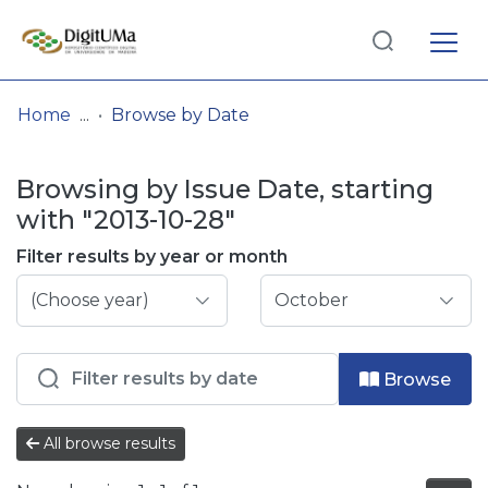
Log
(current)
In
Home
Browse by Date
Communities
Browsing by Issue Date, starting
& Collections
with "2013-10-28"
Browse repository
Filter results by year or month
Entities
Browse
All browse results