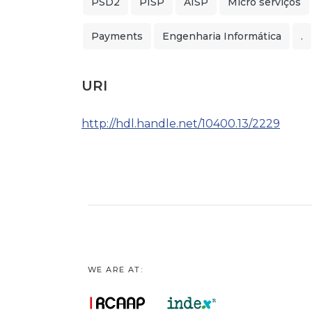
PSD2
PISP
AISP
Micro serviços
Payments
Engenharia Informática
.
URI
http://hdl.handle.net/10400.13/2229
WE ARE AT: