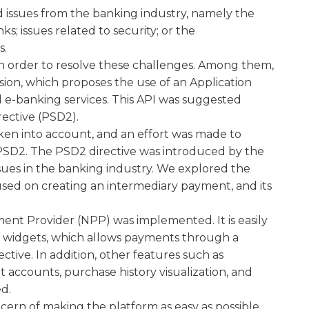
ed issues from the banking industry, namely the
s; issues related to security; or the
s.
g in order to resolve these challenges. Among them,
on, which proposes the use of an Application
ll e-banking services. This API was suggested
ective (PSD2).
 taken into account, and an effort was made to
SD2. The PSD2 directive was introduced by the
ues in the banking industry. We explored the
sed on creating an intermediary payment, and its
nt Provider (NPP) was implemented. It is easily
of widgets, which allows payments through a
ctive. In addition, other features such as
ccounts, purchase history visualization, and
d.
rn of making the platform as easy as possible