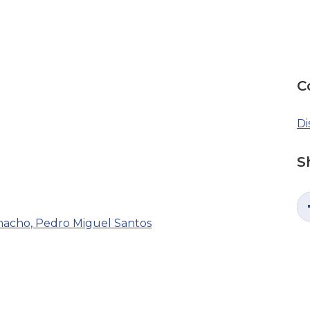
C
Di
S
acho, Pedro Miguel Santos