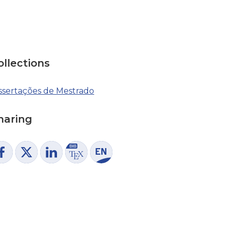
ollections
ssertações de Mestrado
haring