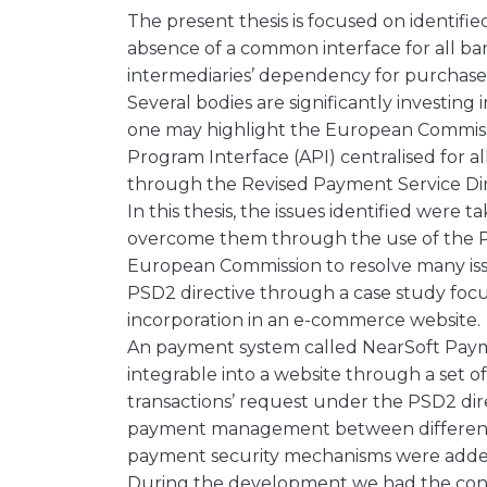
The present thesis is focused on identifi
absence of a common interface for all bank
intermediaries’ dependency for purchase
Several bodies are significantly investin
one may highlight the European Commissi
Program Interface (API) centralised for a
through the Revised Payment Service Dir
In this thesis, the issues identified were
overcome them through the use of the P
European Commission to resolve many iss
PSD2 directive through a case study focu
incorporation in an e-commerce website.
An payment system called NearSoft Payme
integrable into a website through a set 
transactions’ request under the PSD2 dire
payment management between different a
payment security mechanisms were adde
During the development we had the conce