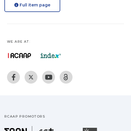
Full item page
WE ARE AT:
RCAAP PROMOTORS
Fundação para a Ciência