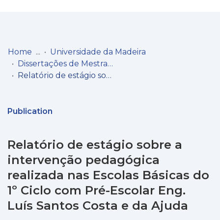
Log
(current)
In
Home
Universidade da Madeira
Dissertações de Mestrado
Communities
Relatório de estágio sobre a intervenção pedagógica realizada nas Escolas Básicas do 1º Ciclo com Pré-Escolar Eng. Luís Santos Costa e da Ajuda
& Collections
Browse repository
Publication
Entities
Relatório de estágio sobre a
Statistics
intervenção pedagógica
realizada nas Escolas Básicas do
1º Ciclo com Pré-Escolar Eng.
Luís Santos Costa e da Ajuda