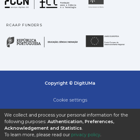
Universidade
RCAAP FUNDERS
República Portuguesa · M
União
Copyright © DigitUMa
Cookie settings
Privacy policy
We collect and process your personal information for the
following purposes:
Authentication, Preferences,
End User Agreement
Acknowledgement and Statistics
.
To learn more, please read our
privacy policy
.
Send Feedback