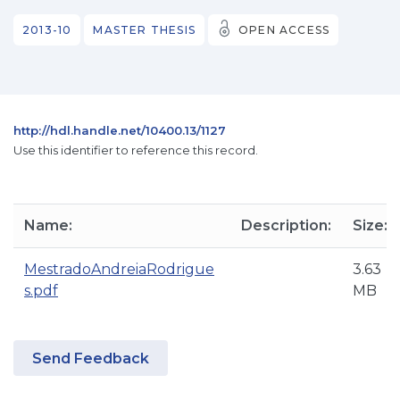
2013-10
MASTER THESIS
OPEN ACCESS
http://hdl.handle.net/10400.13/1127
Use this identifier to reference this record.
Name:
Description:
Size:
MestradoAndreiaRodrigue
3.63
s.pdf
MB
Send Feedback