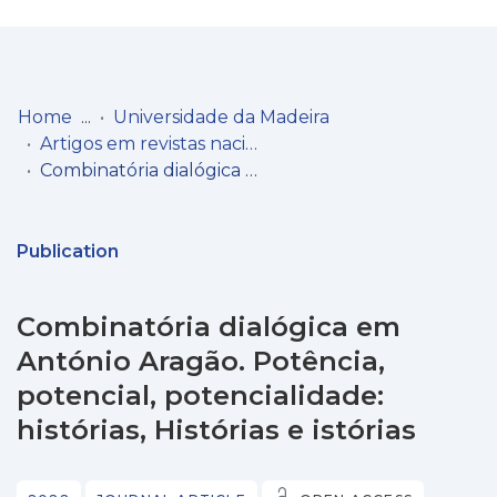
Log
(current)
In
Home
Universidade da Madeira
Artigos em revistas nacionais
Communities
Combinatória dialógica em António Aragão. Potência, potencial, potencialidade: histórias, Histórias e istórias
& Collections
Browse repository
Publication
Entities
Combinatória dialógica em
Statistics
António Aragão. Potência,
potencial, potencialidade:
histórias, Histórias e istórias