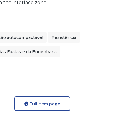
 the interface zone.
tão autocompactável
Resistência
ias Exatas e da Engenharia
Full item page