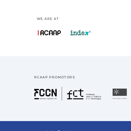
WE ARE AT:
RCAAP PROMOTORS
Fundação pa
U