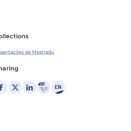
ollections
ssertações de Mestrado
haring