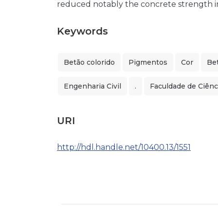
reduced notably the concrete strength in
Keywords
Betão colorido
Pigmentos
Cor
Be
Engenharia Civil
.
Faculdade de Ciênc
URI
http://hdl.handle.net/10400.13/1551