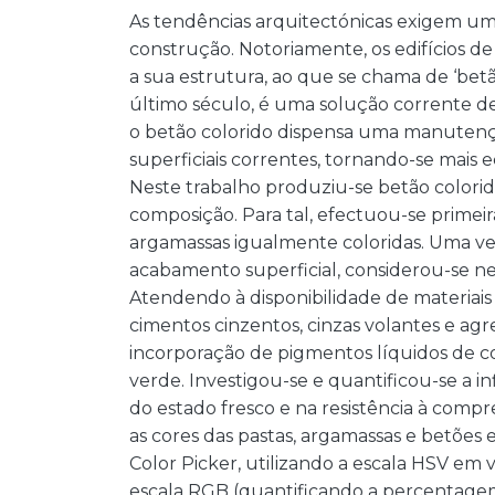
As tendências arquitectónicas exigem uma
construção. Notoriamente, os edifícios 
a sua estrutura, ao que se chama de ‘bet
último século, é uma solução corrente de 
o betão colorido dispensa uma manutenç
superficiais correntes, tornando-se mais 
Neste trabalho produziu-se betão colori
composição. Para tal, efectuou-se prime
argamassas igualmente coloridas. Uma v
acabamento superficial, considerou-se n
Atendendo à disponibilidade de materiai
cimentos cinzentos, cinzas volantes e agr
incorporação de pigmentos líquidos de cor
verde. Investigou-se e quantificou-se a i
do estado fresco e na resistência à comp
as cores das pastas, argamassas e betões 
Color Picker, utilizando a escala HSV em 
escala RGB (quantificando a percentagem