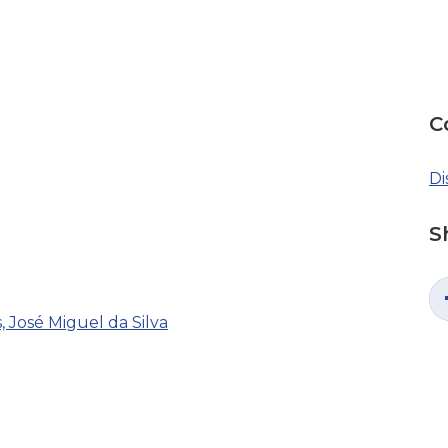
C
Di
S
 José Miguel da Silva