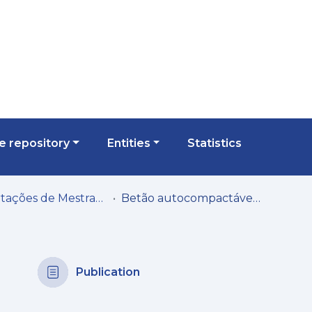
 repository
Entities
Statistics
Dissertações de Mestrado
Betão autocompactável de elevado efeito estético
Publication