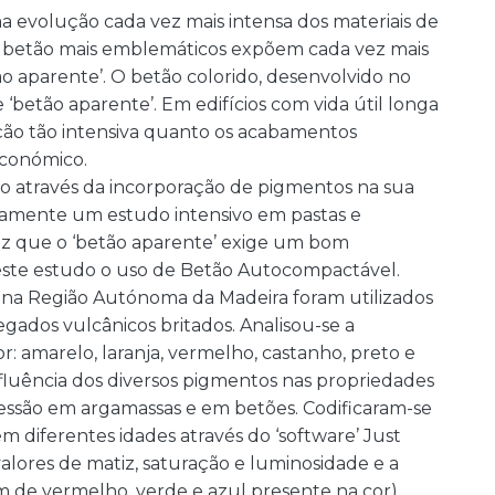
 evolução cada vez mais intensa dos materiais de
de betão mais emblemáticos expõem cada vez mais
ão aparente’. O betão colorido, desenvolvido no
‘betão aparente’. Em edifícios com vida útil longa
ão tão intensiva quanto os acabamentos
económico.
do através da incorporação de pigmentos na sua
iramente um estudo intensivo em pastas e
ez que o ‘betão aparente’ exige um bom
este estudo o uso de Betão Autocompactável.
s na Região Autónoma da Madeira foram utilizados
egados vulcânicos britados. Analisou-se a
: amarelo, laranja, vermelho, castanho, preto e
nfluência dos diversos pigmentos nas propriedades
ressão em argamassas e em betões. Codificaram-se
em diferentes idades através do ‘software’ Just
valores de matiz, saturação e luminosidade e a
 de vermelho, verde e azul presente na cor).