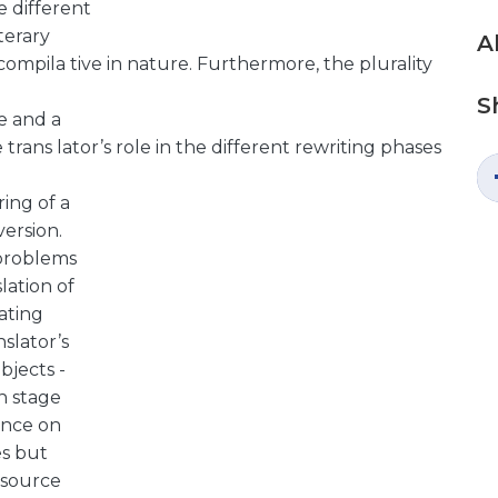
 different
terary
A
compila tive in nature. Furthermore, the plurality
S
e and a
rans lator’s role in the different rewriting phases
ing of a
ersion.
 problems
lation of
ating
slator’s
objects -
n stage
ence on
es but
e source