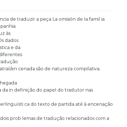
cia de traduzir a peça La omisión de la famil ia
mpanhia
uz às
Os dados
stica e da
diferentes
tradução
atral/en cenada são de natureza compilativa.
 chegada
da in definição do papel do tradutor nas
erlinguísti ca do texto de partida até à encenação
e dois prob lemas de tradução relacionados com a