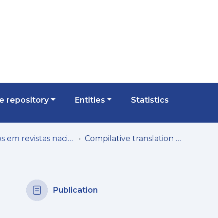
 repository
Entities
Statistics
Artigos em revistas nacionais
Compilative translation and the role of translator in the portuguese theater: the case of Claudio Tolcachir’s A omissão da família Coleman (2017-2023)
Publication