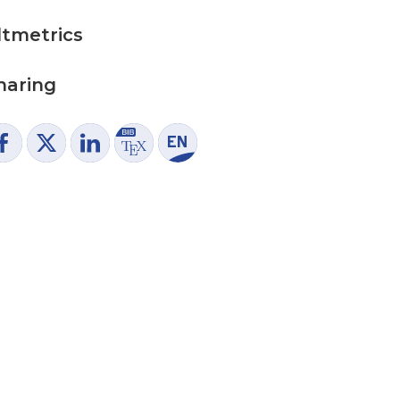
ltmetrics
haring