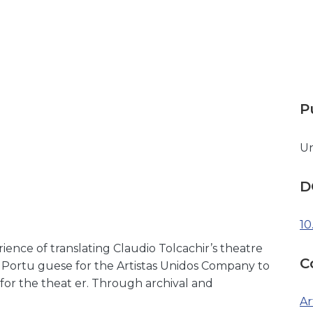
P
Un
D
10
rience of translating Claudio Tolcachir’s theatre
C
o Portu guese for the Artistas Unidos Company to
 for the theat er. Through archival and
Ar