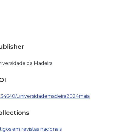
ublisher
iversidade da Madeira
OI
.34640/universidademadeira2024maia
ollections
tigos em revistas nacionais