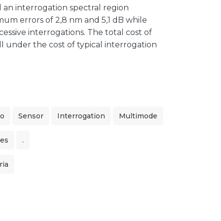
an interrogation spectral region
mum errors of 2,8 nm and 5,1 dB while
ssive interrogations. The total cost of
l under the cost of typical interrogation
do
Sensor
Interrogation
Multimode
ões
.
ria