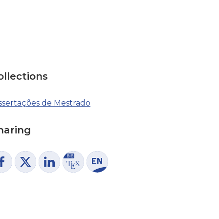
ollections
ssertações de Mestrado
haring