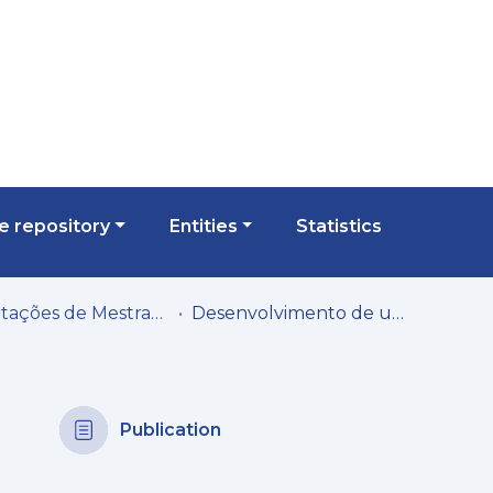
 repository
Entities
Statistics
Dissertações de Mestrado
Desenvolvimento de um equipamento de interrogação de gratings de período longo com recurso a um laser multimodo
Publication