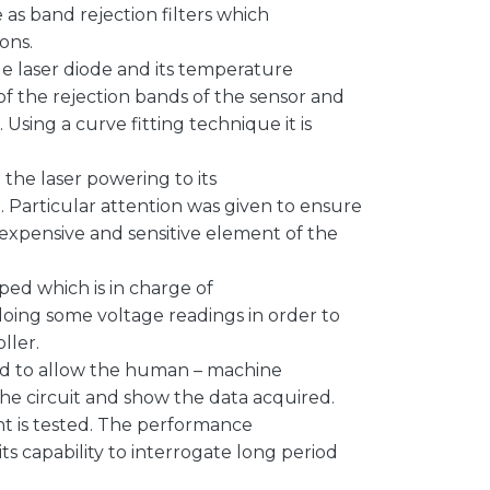
as band rejection filters which
ons.
 laser diode and its temperature
of the rejection bands of the sensor and
 Using a curve fitting technique it is
 the laser powering to its
 Particular attention was given to ensure
t expensive and sensitive element of the
ped which is in charge of
 doing some voltage readings in order to
ller.
ted to allow the human – machine
 the circuit and show the data acquired.
t is tested. The performance
s capability to interrogate long period