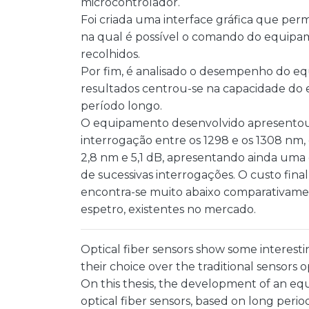
microcontrolador.
Foi criada uma interface gráfica que pe
na qual é possível o comando do equipa
recolhidos.
Por fim, é analisado o desempenho do eq
resultados centrou-se na capacidade do
período longo.
O equipamento desenvolvido apresentou
interrogação entre os 1298 e os 1308 nm
2,8 nm e 5,1 dB, apresentando ainda uma 
de sucessivas interrogações. O custo fina
encontra-se muito abaixo comparativame
espetro, existentes no mercado.
Optical fiber sensors show some interesti
their choice over the traditional sensors 
On this thesis, the development of an eq
optical fiber sensors, based on long perio