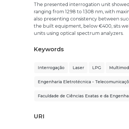
The presented interrogation unit showed 
ranging from 1298 to 1308 nm, with maxi
also presenting consistency between succe
the built equipment, below €400, sits wel
units using optical spectrum analyzers.
Keywords
Interrogação
Laser
LPG
Multimo
Engenharia Eletrotécnica - Telecomunicaç
Faculdade de Ciências Exatas e da Engenha
URI