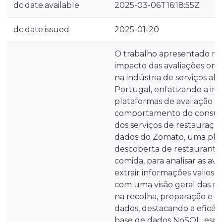
dc.date.available
2025-03-06T16:18:55Z
dc.date.issued
2025-01-20
O trabalho apresentado nes
impacto das avaliações on
na indústria de serviços a
Portugal, enfatizando a im
plataformas de avaliação o
comportamento do consum
dos serviços de restauração.
dados do Zomato, uma pla
descoberta de restaurante
comida, para analisar as ava
extrair informações valios
com uma visão geral das m
na recolha, preparação e 
dados, destacando a eficác
base de dados NoSQL, esp