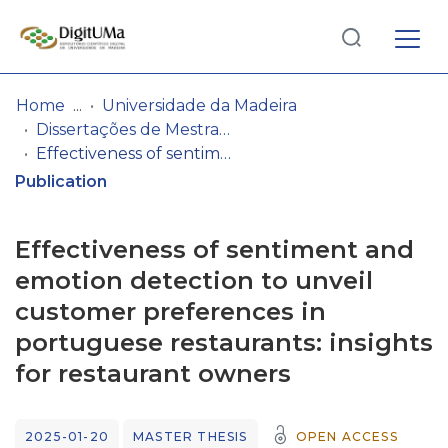
Log
(current)
In
Home
Universidade da Madeira
Dissertações de Mestrado
Communities
Effectiveness of sentiment and emotion detection to unveil customer preferences in portuguese restaurants: insights for restaurant owners
& Collections
Publication
Browse repository
Effectiveness of sentiment and
Entities
emotion detection to unveil
customer preferences in
Statistics
portuguese restaurants: insights
for restaurant owners
2025-01-20
MASTER THESIS
OPEN ACCESS