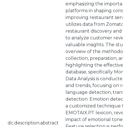
emphasizing the importanc
platforms in shaping cons
improving restaurant servi
utilizes data from Zomato,
restaurant discovery and f
to analyze customer review
valuable insights. The stud
overview of the methodolo
collection, preparation, an
highlighting the effective
database, specifically Mon
Data Analysis is conducted
and trends, focusing on re
language detection, transl
detection. Emotion detecti
a customized technique th
EMOTAIX.PT lexicon, reveal
impact of emotional tone on
dc.description.abstract
Feature selection is perf