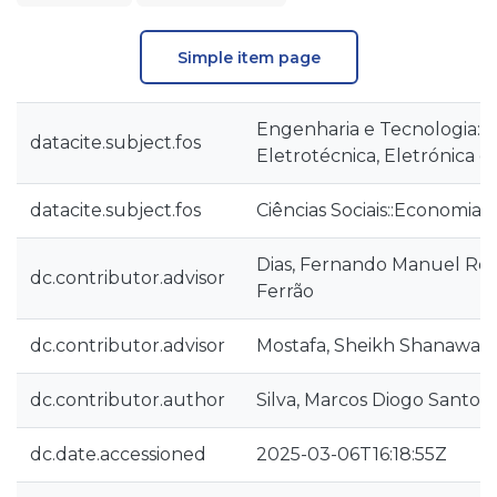
Simple item page
Engenharia e Tecnologia::
datacite.subject.fos
Eletrotécnica, Eletrónica e
datacite.subject.fos
Ciências Sociais::Economia 
Dias, Fernando Manuel R
dc.contributor.advisor
Ferrão
dc.contributor.advisor
Mostafa, Sheikh Shanawaz
dc.contributor.author
Silva, Marcos Diogo Santos
dc.date.accessioned
2025-03-06T16:18:55Z