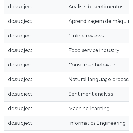
dc.subject
Análise de sentimentos
dc.subject
Aprendizagem de máquin
dc.subject
Online reviews
dc.subject
Food service industry
dc.subject
Consumer behavior
dc.subject
Natural language processi
dc.subject
Sentiment analysis
dc.subject
Machine learning
dc.subject
Informatics Engineering