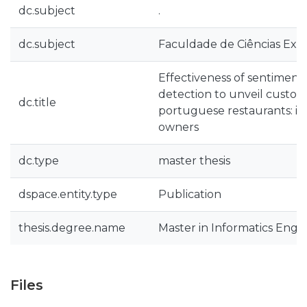
dc.subject
.
dc.subject
Faculdade de Ciências Exa
Effectiveness of sentimen
detection to unveil custom
dc.title
portuguese restaurants: ins
owners
dc.type
master thesis
dspace.entity.type
Publication
thesis.degree.name
Master in Informatics Engi
Files