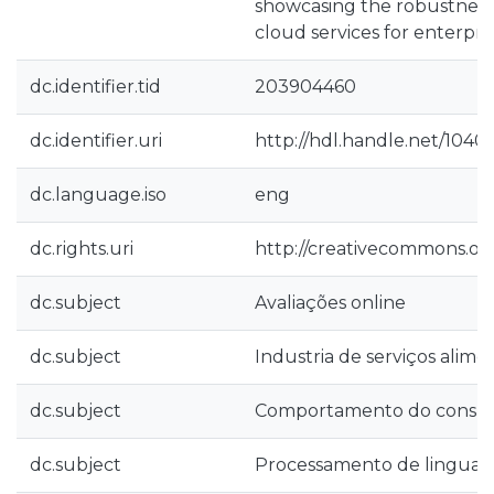
showcasing the robustness a
cloud services for enterpris
dc.identifier.tid
203904460
dc.identifier.uri
http://hdl.handle.net/1040
dc.language.iso
eng
dc.rights.uri
http://creativecommons.org
dc.subject
Avaliações online
dc.subject
Industria de serviços alime
dc.subject
Comportamento do consu
dc.subject
Processamento de linguag