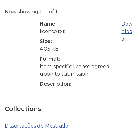
Now showing
1 - 1 of 1
Name:
Dow
license.txt
nloa
d
Size:
4.03 KB
Format:
Item-specific license agreed
upon to submission
Description:
Collections
Dissertações de Mestrado