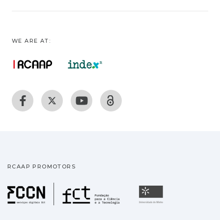
WE ARE AT:
RCAAP PROMOTORS
Fundação para a Ciência
Universidade