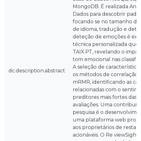
MongoDB. É realizada Análi
Dados para descobrir padrõ
focando se no tamanho das
de idioma, tradução e dete
deteção de emoções é ex
técnica personalizada que 
TAIX.PT, revelando o impact
tom emocional nas classific
A seleção de característica
dc.description.abstract
os métodos de correlação
mRMR, identificando as cara
relacionadas com o sentim
preditores mais fortes das c
avaliações. Uma contribuiç
pesquisa é o desenvolvime
uma plataforma web projet
aos proprietários de resta
acionáveis. O Re viewSight 