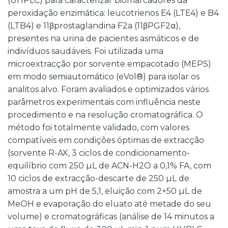
(UHPLC) para caracterizar biomarcadores da
peroxidação enzimática: leucotrienos E4 (LTE4) e B4
(LTB4) e 11βprostaglandina F2a (11βPGF2α),
presentes na urina de pacientes asmáticos e de
indivíduos saudáveis. Foi utilizada uma
microextracção por sorvente empacotado (MEPS)
em modo semiautomático (eVol®) para isolar os
analitos alvo. Foram avaliados e optimizados vários
parâmetros experimentais com influência neste
procedimento e na resolução cromatográfica. O
método foi totalmente validado, com valores
compatíveis em condições óptimas de extracção
(sorvente R-AX, 3 ciclos de condicionamento-
equilíbrio com 250 µL de ACN-H2O a 0,1% FA, com
10 ciclos de extracção-descarte de 250 µL de
amostra a um pH de 5,1, eluição com 2×50 µL de
MeOH e evaporação do eluato até metade do seu
volume) e cromatográficas (análise de 14 minutos a