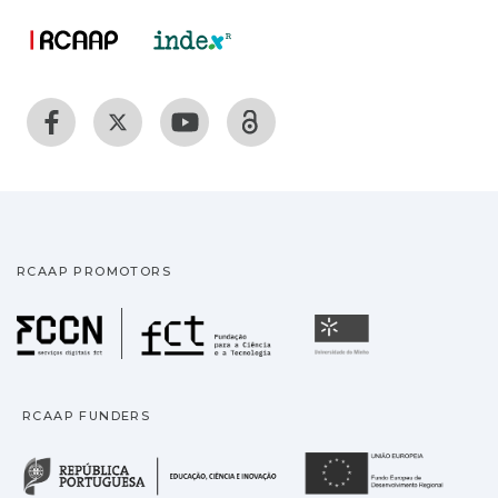
RCAAP PROMOTORS
Fundação para a Ciência
Universidade
RCAAP FUNDERS
República Portuguesa · M
União