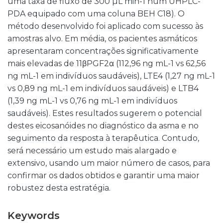
uma taxa de fluxo de 300 µL min-1 num UHPLC-
PDA equipado com uma coluna BEH C18). O
método desenvolvido foi aplicado com sucesso às
amostras alvo. Em média, os pacientes asmáticos
apresentaram concentrações significativamente
mais elevadas de 11βPGF2α (112,96 ng mL-1 vs 62,56
ng mL-1 em indivíduos saudáveis), LTE4 (1,27 ng mL-1
vs 0,89 ng mL-1 em indivíduos saudáveis) e LTB4
(1,39 ng mL-1 vs 0,76 ng mL-1 em indivíduos
saudáveis). Estes resultados sugerem o potencial
destes eicosanóides no diagnóstico da asma e no
seguimento da resposta à terapêutica. Contudo,
será necessário um estudo mais alargado e
extensivo, usando um maior número de casos, para
confirmar os dados obtidos e garantir uma maior
robustez desta estratégia.
Keywords