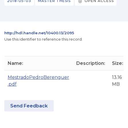
2018-05-03
MASTER THESIS
OPEN ACCESS
http://hdl.handle.net/10400.13/2095
Use this identifier to reference this record.
Name:
Description:
Size:
MestradoPedroBerenguer
13.16
.pdf
MB
Send Feedback