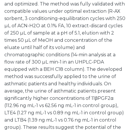
and optimized. The method was fully validated with
compatible values under optimal extraction (R-AX
sorbent, 3 conditioning-equilibration cycles with 250
µL of ACN-H2O at 0.1% FA, 10 extract-discard cycles
of 250 µL of sample at a pH of 5.1, elution with 2
times 50 µL of MeOH and concentration of the
eluate until half of its volume) and
chromatographic conditions (14-min analysis at a
flow rate of 300 µL min-1 in an UHPLC-PDA
equipped with a BEH C18 column). The developed
method was successfully applied to the urine of
asthmatic patients and healthy individuals. On
average, the urine of asthmatic patients present
significantly higher concentrations of 11βPGF2α
(112.96 ng mL-1 vs 62.56 ng mL-1 in control group),
LTE4 (1.27 ng mL-1 vs 0.89 ng mL-1 in control group)
and LTB4 (1.39 ng mL-1 vs 0.76 ng mL-1 in control
group). These results suggest the potential of the