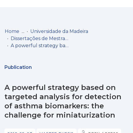
Log
(current)
In
Home
Universidade da Madeira
Dissertações de Mestrado
Communities
A powerful strategy based on targeted analysis for detection of asthma biomarkers: the challenge for miniaturization
& Collections
Browse repository
Publication
Entities
A powerful strategy based on
Statistics
targeted analysis for detection
of asthma biomarkers: the
challenge for miniaturization