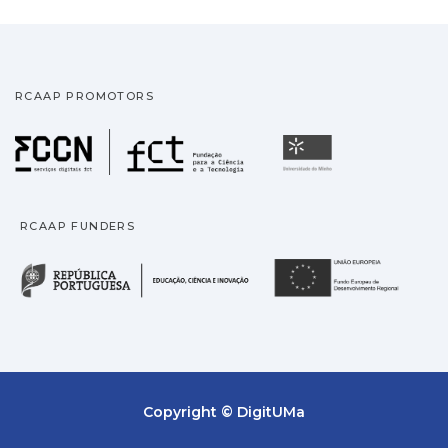
RCAAP PROMOTORS
Fundação para a Ciência
Universidade
RCAAP FUNDERS
República Portuguesa · M
União
Copyright © DigitUMa