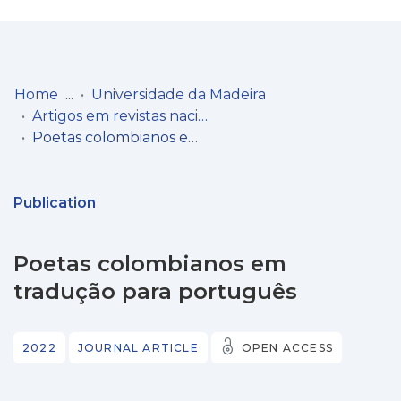
Log
(current)
In
Home
Universidade da Madeira
Artigos em revistas nacionais
Communities
Poetas colombianos em tradução para português
& Collections
Browse repository
Publication
Entities
Poetas colombianos em
Statistics
tradução para português
2022
JOURNAL ARTICLE
OPEN ACCESS