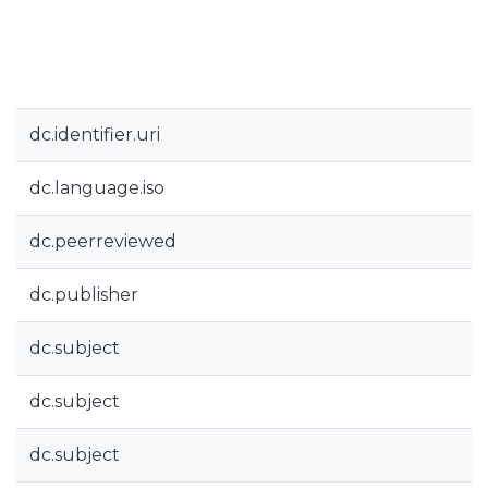
dc.identifier.uri
dc.language.iso
dc.peerreviewed
dc.publisher
dc.subject
dc.subject
dc.subject