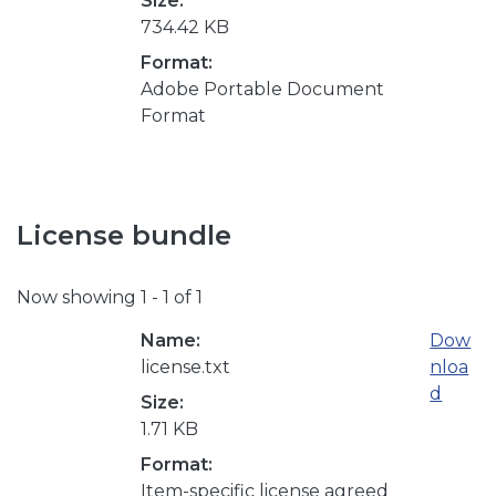
Size:
734.42 KB
Format:
Adobe Portable Document
Format
License bundle
Now showing
1 - 1 of 1
Name:
Dow
license.txt
nloa
d
Size:
1.71 KB
Format:
Item-specific license agreed