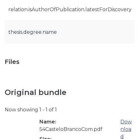
relation.isAuthorOfPublication.latestForDiscovery
thesis.degree.name
Files
Original bundle
Now showing
1 - 1 of 1
Name:
Dow
54CasteloBrancoCom.pdf
nloa
d