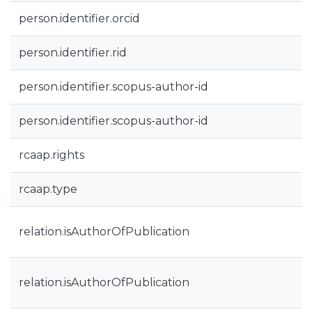
person.identifier.orcid
person.identifier.rid
person.identifier.scopus-author-id
person.identifier.scopus-author-id
rcaap.rights
rcaap.type
relation.isAuthorOfPublication
relation.isAuthorOfPublication