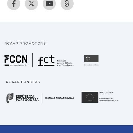
RCAAP PROMOTORS
Fundação para a Ciência
Universidade
RCAAP FUNDERS
República Portuguesa · M
União