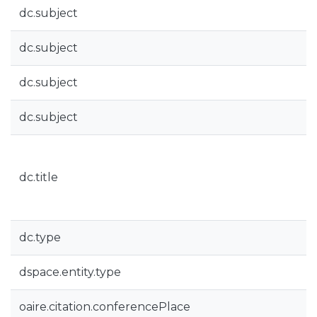
dc.subject
dc.subject
dc.subject
dc.subject
dc.title
dc.type
dspace.entity.type
oaire.citation.conferencePlace