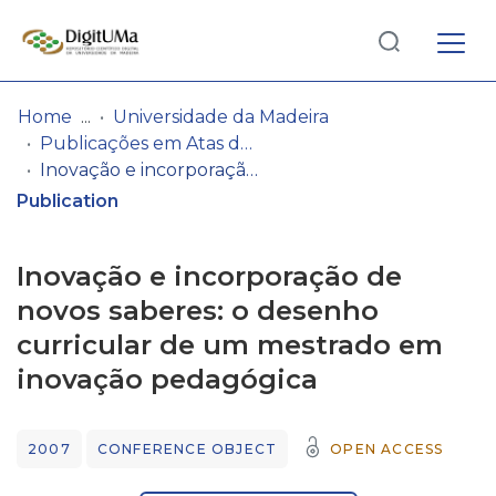
Log
(current)
In
Home
Universidade da Madeira
Publicações em Atas de Congressos/Conferências, etc.
Communities
Inovação e incorporação de novos saberes: o desenho curricular de um mestrado em inovação pedagógica
& Collections
Publication
Browse repository
Inovação e incorporação de
Entities
novos saberes: o desenho
curricular de um mestrado em
Statistics
inovação pedagógica
2007
CONFERENCE OBJECT
OPEN ACCESS