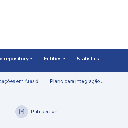
 repository
Entities
Statistics
Publicações em Atas de Congressos/Conferências, etc.
Plano para integração do BIM em diversas disciplinas do curso de engenharia civil da UMa
Publication