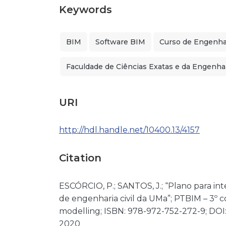
Keywords
BIM
Software BIM
Curso de Engenhar
Faculdade de Ciências Exatas e da Engenha
URI
http://hdl.handle.net/10400.13/4157
Citation
ESCÓRCIO, P.; SANTOS, J.; “Plano para int
de engenharia civil da UMa”; PTBIM – 3º 
modelling; ISBN: 978-972-752-272-9; DOI:
2020