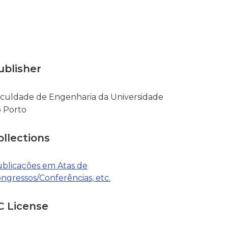
ublisher
culdade de Engenharia da Universidade
 Porto
ollections
blicações em Atas de
ngressos/Conferências, etc.
C License