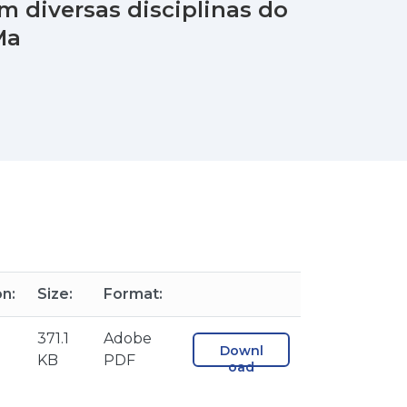
m diversas disciplinas do
Ma
on:
Size:
Format:
371.1
Adobe
Downl
KB
PDF
oad