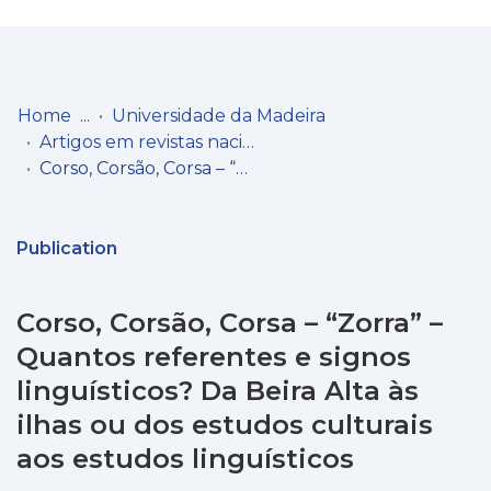
Log
(current)
In
Home
Universidade da Madeira
Artigos em revistas nacionais
Communities
Corso, Corsão, Corsa – “Zorra” – Quantos referentes e signos linguísticos? Da Beira Alta às ilhas ou dos estudos culturais aos estudos linguísticos
& Collections
Browse repository
Publication
Entities
Corso, Corsão, Corsa – “Zorra” –
Statistics
Quantos referentes e signos
linguísticos? Da Beira Alta às
ilhas ou dos estudos culturais
aos estudos linguísticos