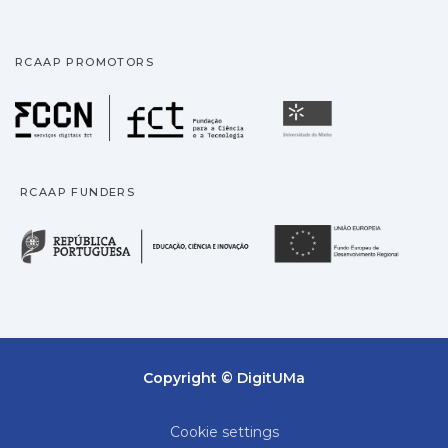
RCAAP PROMOTORS
Fundação para a Ciência
Universidade
RCAAP FUNDERS
República Portuguesa · M
União
Copyright © DigitUMa
Cookie settings