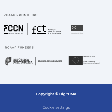
RCAAP PROMOTORS
Fundação para a Ciência
Universidade
RCAAP FUNDERS
República Portuguesa · M
União
Copyright © DigitUMa
Cookie settings