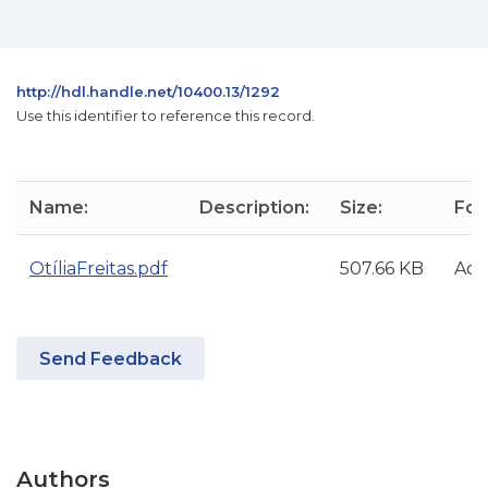
http://hdl.handle.net/10400.13/1292
Use this identifier to reference this record.
Name:
Description:
Size:
For
OtíliaFreitas.pdf
507.66 KB
Ado
Send Feedback
Authors