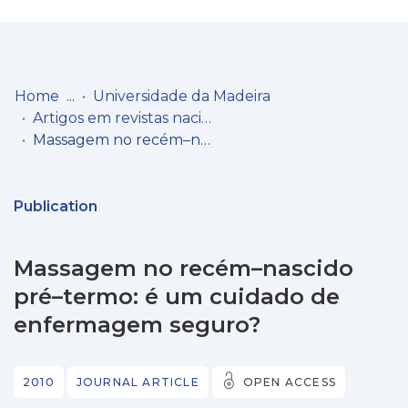
Log
(current)
In
Home
Universidade da Madeira
Artigos em revistas nacionais
Communities
Massagem no recém–nascido pré–termo: é um cuidado de enfermagem seguro?
& Collections
Browse repository
Publication
Entities
Massagem no recém–nascido
Statistics
pré–termo: é um cuidado de
enfermagem seguro?
2010
JOURNAL ARTICLE
OPEN ACCESS