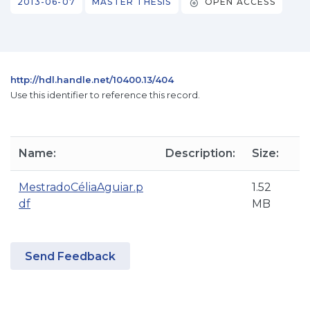
2013-06-07
MASTER THESIS
OPEN ACCESS
http://hdl.handle.net/10400.13/404
Use this identifier to reference this record.
Name:
Description:
Size:
MestradoCéliaAguiar.p
1.52
df
MB
Send Feedback