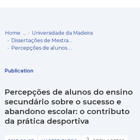
Log
(current)
In
Home
Universidade da Madeira
Dissertações de Mestrado
Communities
Percepções de alunos do ensino secundário sobre o sucesso e abandono escolar: o contributo da prática desportiva
& Collections
Browse repository
Publication
Entities
Percepções de alunos do ensino
Statistics
secundário sobre o sucesso e
abandono escolar: o contributo
da prática desportiva