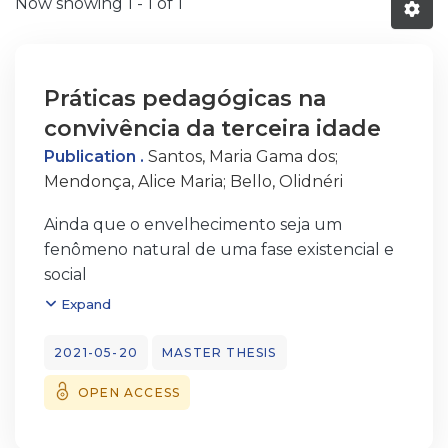
Now showing
1 - 1 of 1
Práticas pedagógicas na
convivência da terceira idade
Publication .
Santos, Maria Gama dos
;
Mendonça, Alice Maria
;
Bello, Olidnéri
Ainda que o envelhecimento seja um
fenômeno natural de uma fase existencial e
social
do ser humano, revela-se um período de
Expand
fragilidade e vulnerabilidade dos indivíduos.
Esse fato leva a sociedade a pensar em
2021-05-20
MASTER THESIS
estratégias e a criar políticas sociais
OPEN ACCESS
adequadas às
necessidades dessa nova clientela, pessoas