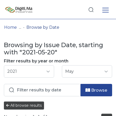
Log
(current)
In
Home
Browse by Date
Communities
Browsing by Issue Date, starting
& Collections
with "2021-05-20"
Browse repository
Filter results by year or month
Entities
Browse
All browse results