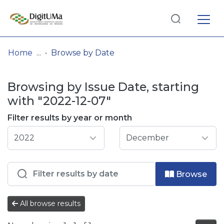
Log
(current)
In
Home
Browse by Date
Communities
Browsing by Issue Date, starting
& Collections
with "2022-12-07"
Browse repository
Filter results by year or month
Entities
Browse
All browse results