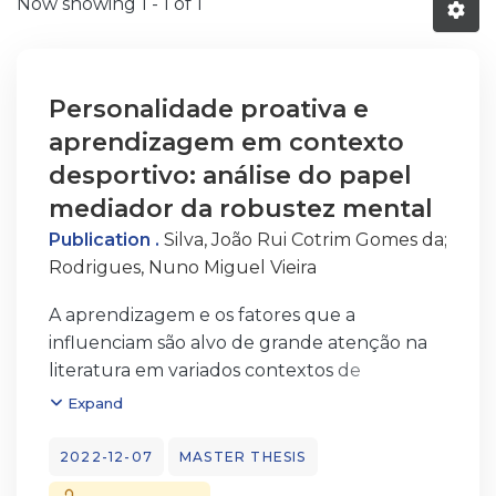
Now showing
1 - 1 of 1
Personalidade proativa e
aprendizagem em contexto
desportivo: análise do papel
mediador da robustez mental
Publication .
Silva, João Rui Cotrim Gomes da
;
Rodrigues, Nuno Miguel Vieira
A aprendizagem e os fatores que a
influenciam são alvo de grande atenção na
literatura em variados contextos de
realização. Neste quadro, caraterísticas
Expand
individuais
nucleares como a personalidade proativa e a
2022-12-07
MASTER THESIS
robustez mental têm recebido destaque