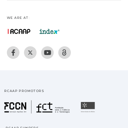
WE ARE AT:
RCAAP PROMOTORS
Fundação para a Ciência
Universidade