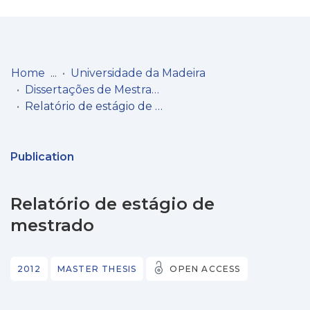
Log
(current)
In
Home
Universidade da Madeira
Dissertações de Mestrado
Communities
Relatório de estágio de mestrado
& Collections
Browse repository
Publication
Entities
Relatório de estágio de
Statistics
mestrado
2012
MASTER THESIS
OPEN ACCESS