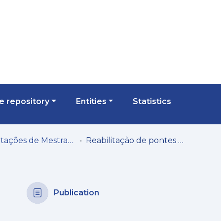
 repository
Entities
Statistics
Dissertações de Mestrado
Reabilitação de pontes rodoviárias de betão armado
Publication