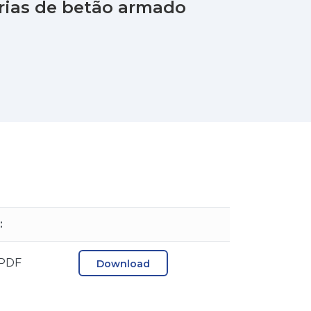
árias de betão armado
:
 PDF
Download