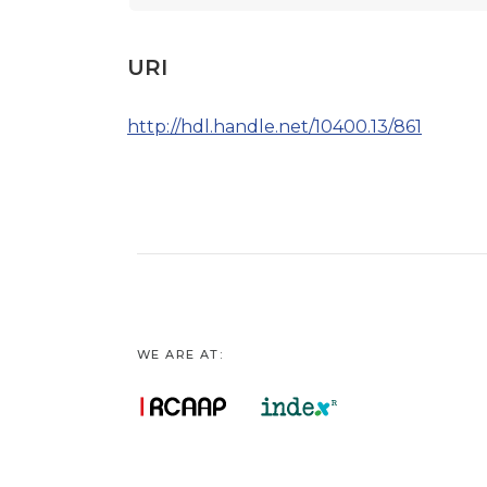
URI
http://hdl.handle.net/10400.13/861
WE ARE AT: