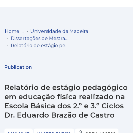
Log
(current)
In
Home
Universidade da Madeira
Dissertações de Mestrado
Communities
Relatório de estágio pedagógico em educação física realizado na Escola Básica dos 2.º e 3.º Ciclos Dr. Eduardo Brazão de Castro
& Collections
Browse repository
Publication
Entities
Relatório de estágio pedagógico
Statistics
em educação física realizado na
Escola Básica dos 2.º e 3.º Ciclos
Dr. Eduardo Brazão de Castro