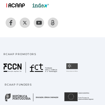
RCAAP PROMOTORS
Fundação para a Ciência
Universidade
RCAAP FUNDERS
República Portuguesa · M
União