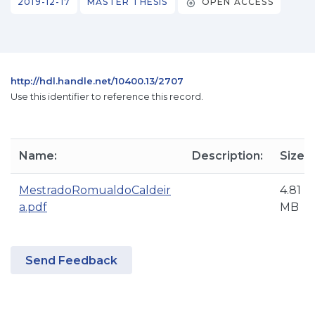
2019-12-17
MASTER THESIS
OPEN ACCESS
http://hdl.handle.net/10400.13/2707
Use this identifier to reference this record.
Name:
Description:
Size:
MestradoRomualdoCaldeir
4.81
a.pdf
MB
Send Feedback