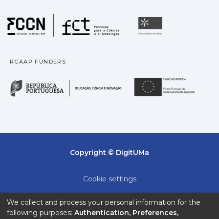
Fundação para a Ciência
Universidade
RCAAP FUNDERS
República Portuguesa · M
União
Copyright © DigitUMa
Cookie settings
Privacy policy
We collect and process your personal information for the
following purposes:
Authentication, Preferences,
End User Agreement