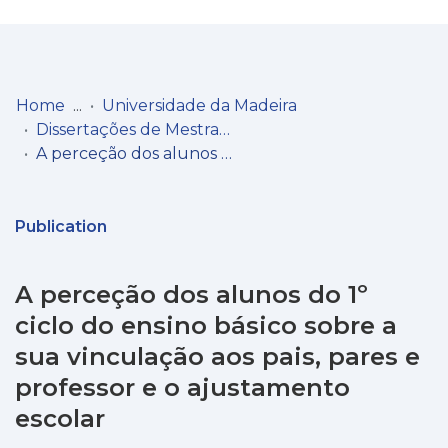
Log
(current)
In
Home
Universidade da Madeira
Dissertações de Mestrado
Communities
A perceção dos alunos do 1º ciclo do ensino básico sobre a sua vinculação aos pais, pares e professor e o ajustamento escolar
& Collections
Browse repository
Publication
Entities
A perceção dos alunos do 1º
Statistics
ciclo do ensino básico sobre a
sua vinculação aos pais, pares e
professor e o ajustamento
escolar