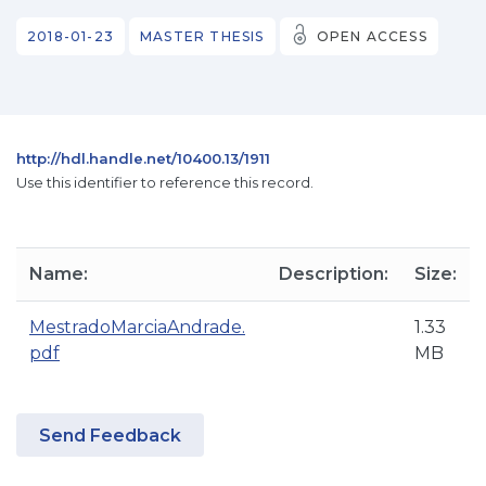
2018-01-23
MASTER THESIS
OPEN ACCESS
http://hdl.handle.net/10400.13/1911
Use this identifier to reference this record.
Name:
Description:
Size:
MestradoMarciaAndrade.
1.33
pdf
MB
Send Feedback