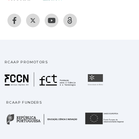
RCAAP PROMOTORS
Fundação para a Ciência
Universidade
RCAAP FUNDERS
República Portuguesa · M
União