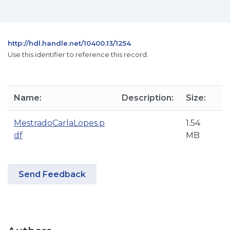
http://hdl.handle.net/10400.13/1254
Use this identifier to reference this record.
Name:
Description:
Size:
MestradoCarlaLopes.p
1.54
df
MB
Send Feedback