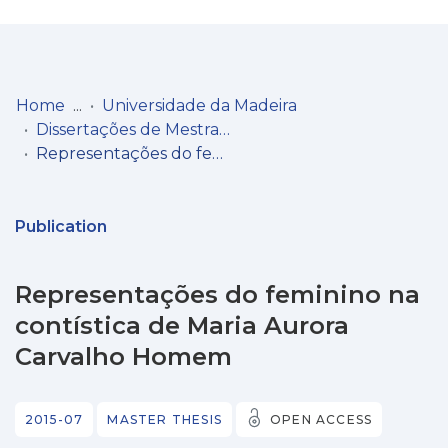
Log
(current)
In
Home
Universidade da Madeira
Dissertações de Mestrado
Communities
Representações do feminino na contística de Maria Aurora Carvalho Homem
& Collections
Browse repository
Publication
Entities
Representações do feminino na
Statistics
contística de Maria Aurora
Carvalho Homem
2015-07
MASTER THESIS
OPEN ACCESS