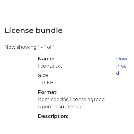
License bundle
Now showing
1 - 1 of 1
Name:
Dow
license.txt
nloa
d
Size:
1.71 KB
Format:
Item-specific license agreed
upon to submission
Description: