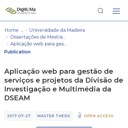
Log
(current)
In
Home
Universidade da Madeira
Dissertações de Mestrado
Communities
Aplicação web para gestão de serviços e projetos da Divisão de Investigação e Multimédia da DSEAM
& Collections
Publication
Browse repository
Aplicação web para gestão de
Entities
serviços e projetos da Divisão de
Investigação e Multimédia da
Statistics
DSEAM
2017-07-27
MASTER THESIS
OPEN ACCESS