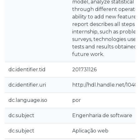
model, analyze statistical r
through different operati
ability to add new features 
report describes all steps 
internship, such as problem
surveys, technologies used
tests and results obtained,
future work.
dc.identifier.tid
201731126
dc.identifier.uri
http://hdl.handle.net/10400
dc.language.iso
por
dc.subject
Engenharia de software
dc.subject
Aplicação web