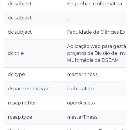
dc.subject
Engenharia Informática
dc.subject
.
dc.subject
Faculdade de Ciências Exa
Aplicação web para gestão 
dc.title
projetos da Divisão de Inve
Multimédia da DSEAM
dc.type
master thesis
dspace.entity.type
Publication
rcaap.rights
openAccess
rcaap.type
masterThesis