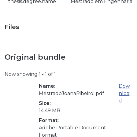
thesis.degree.name
Mestrado em Engenharia I
Files
Original bundle
Now showing
1 - 1 of 1
Name:
Dow
MestradoJoanaRibeirol.pdf
nloa
d
Size:
14.49 MB
Format:
Adobe Portable Document
Format