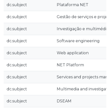
dc.subject
Plataforma NET
dc.subject
Gestão de serviços e projet
dc.subject
Investigação e multimédia
dc.subject
Software engineering
dc.subject
Web application
dc.subject
NET Platform
dc.subject
Services and projects ma
dc.subject
Multimedia and investigati
dc.subject
DSEAM