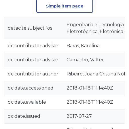
Simple item page
Engenharia e Tecnologia::
datacite.subject.fos
Eletrotécnica, Eletrónica e
dc.contributor.advisor
Baras, Karolina
dc.contributor.advisor
Camacho, Valter
dc.contributor.author
Ribeiro, Joana Cristina Nób
dc.date.accessioned
2018-01-18T11:14:40Z
dc.date.available
2018-01-18T11:14:40Z
dc.date.issued
2017-07-27