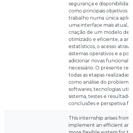
segurança e disponibilidad
como principais objetivos a
trabalho numa única aplica
uma interface mais atual, si
criação de um modelo de 
otimizado e eficiente, a anál
estatísticos, o acesso atrav
sistemas operativos e a poss
adicionar novas funcionalid
necessário. O presente rel
todas as etapas realizadas 
como análise do problema,
softwares, tecnologias util
sistema, testes e resultados
conclusões e perspetiva fu
This internship arises from
implement an efficient and
more flexible system for 