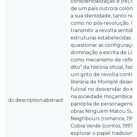
consciencialização e (re) c
de um país outrora colónia
a sua identidade, tanto no 
como no pós-revolução. Co
transmitir a revolta sentid
estruturas estabelecidas pe
questionar as configuraçõ
dominação a escrita de Líl
como mecanismo de reflexã
dito” da história oficial, fa
um grito de revolta contra 
literária de Momplé dese
fulcral no desvendar do e
na sociedade moçambicana.
dc.description.abstract
panóplia de personagens fe
obras Ninguém Matou Suhu
Neighbours (romance, 1996
Cobra Verde (contos, 1997)
explorar o papel tradiciona