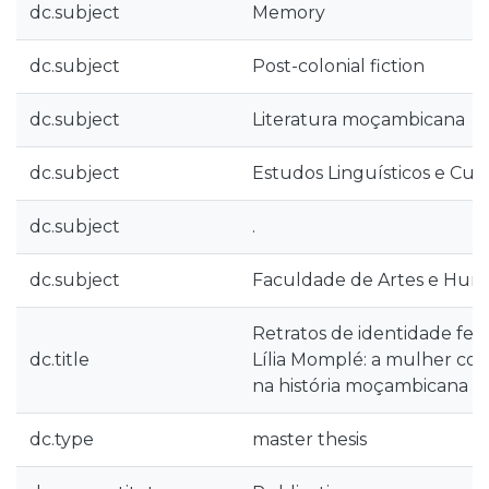
dc.subject
Memory
dc.subject
Post-colonial fiction
dc.subject
Literatura moçambicana
dc.subject
Estudos Linguísticos e Cult
dc.subject
.
dc.subject
Faculdade de Artes e Hum
Retratos de identidade fem
dc.title
Lília Momplé: a mulher com
na história moçambicana
dc.type
master thesis