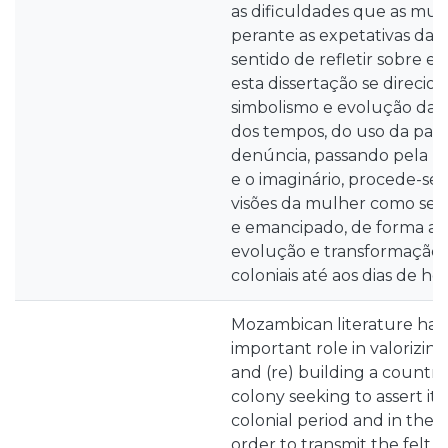
as dificuldades que as mu
perante as expetativas da 
sentido de refletir sobre e
esta dissertação se direcio
simbolismo e evolução da 
dos tempos, do uso da pal
denúncia, passando pela re
e o imaginário, procede-se à
visões da mulher como ser i
e emancipado, de forma a e
evolução e transformação
coloniais até aos dias de hoj
Mozambican literature has
important role in valorizing
and (re) building a country
colony seeking to assert its 
colonial period and in the p
order to transmit the felt r