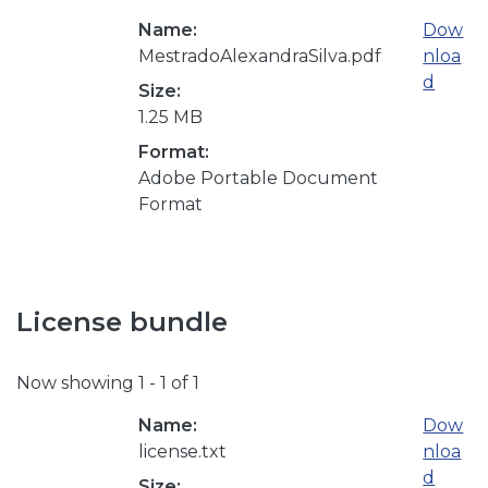
Name:
Dow
MestradoAlexandraSilva.pdf
nloa
d
Size:
1.25 MB
Format:
Adobe Portable Document
Format
License bundle
Now showing
1 - 1 of 1
Name:
Dow
license.txt
nloa
d
Size: