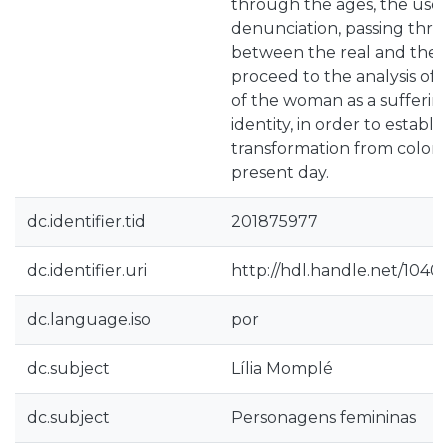
through the ages, the use 
denunciation, passing thro
between the real and the i
proceed to the analysis of t
of the woman as a sufferi
identity, in order to establi
transformation from colonia
present day.
dc.identifier.tid
201875977
dc.identifier.uri
http://hdl.handle.net/1040
dc.language.iso
por
dc.subject
Lília Momplé
dc.subject
Personagens femininas