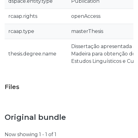
dspace.entity.type
Publication
rcaap.rights
openAccess
rcaap.type
masterThesis
Dissertação apresentada à 
thesis.degree.name
Madeira para obtenção do
Estudos Linguísticos e Cult
Files
Original bundle
Now showing
1 - 1 of 1