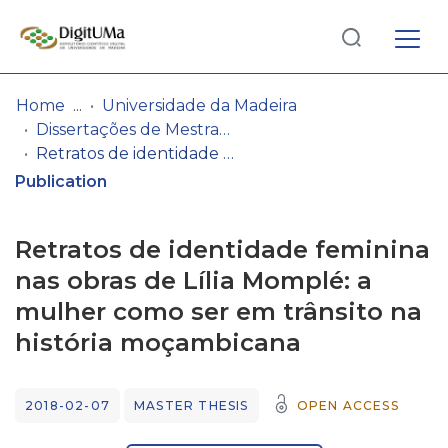
Log
(current)
In
Home
Universidade da Madeira
Dissertações de Mestrado
Communities
Retratos de identidade feminina nas obras de Lília Momplé: a mulher como ser em trânsito na história moçambicana
& Collections
Publication
Browse repository
Retratos de identidade feminina
Entities
nas obras de Lília Momplé: a
mulher como ser em trânsito na
Statistics
história moçambicana
2018-02-07
MASTER THESIS
OPEN ACCESS