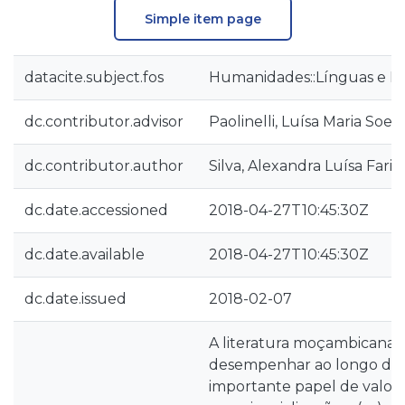
Simple item page
datacite.subject.fos
Humanidades::Línguas e Li
dc.contributor.advisor
Paolinelli, Luísa Maria Soe
dc.contributor.author
Silva, Alexandra Luísa Faria
dc.date.accessioned
2018-04-27T10:45:30Z
dc.date.available
2018-04-27T10:45:30Z
dc.date.issued
2018-02-07
A literatura moçambicana 
desempenhar ao longo do
importante papel de valori