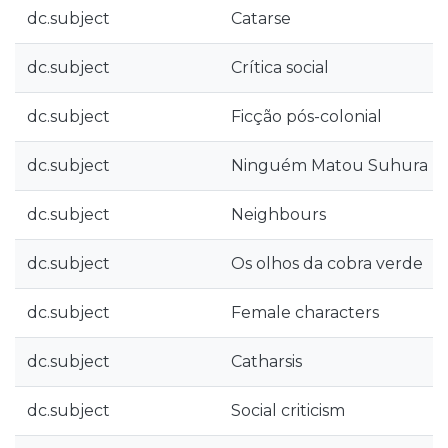
dc.subject
Catarse
dc.subject
Crítica social
dc.subject
Ficção pós-colonial
dc.subject
Ninguém Matou Suhura
dc.subject
Neighbours
dc.subject
Os olhos da cobra verde
dc.subject
Female characters
dc.subject
Catharsis
dc.subject
Social criticism