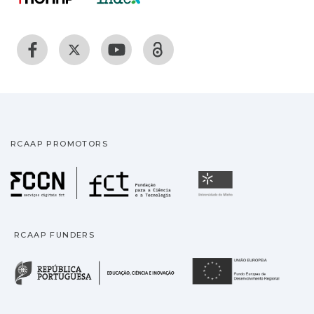
RCAAP PROMOTORS
Fundação para a Ciência
Universidade
RCAAP FUNDERS
República Portuguesa · M
União