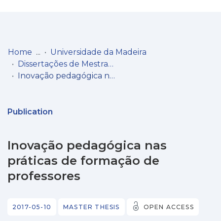
Log
(current)
In
Home
Universidade da Madeira
Dissertações de Mestrado
Communities
Inovação pedagógica nas práticas de formação de professores
& Collections
Browse repository
Publication
Entities
Inovação pedagógica nas
Statistics
práticas de formação de
professores
2017-05-10
MASTER THESIS
OPEN ACCESS