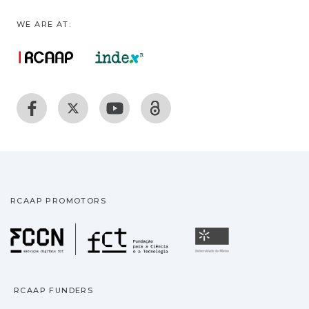
WE ARE AT:
RCAAP PROMOTORS
Fundação para a Ciência
Universidade
RCAAP FUNDERS