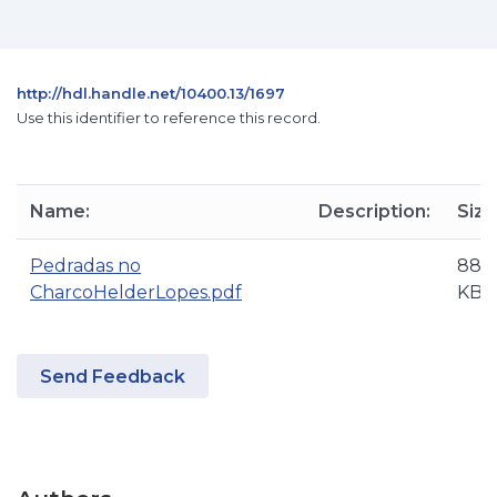
http://hdl.handle.net/10400.13/1697
Use this identifier to reference this record.
Name:
Description:
Size
Pedradas no
888
CharcoHelderLopes.pdf
KB
Send Feedback