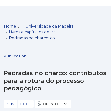
Log
(current)
In
Home
Universidade da Madeira
Livros e capítulos de livros
Communities
Pedradas no charco: contributos para a rotura do processo pedagógico
& Collections
Browse repository
Publication
Entities
Pedradas no charco: contributos
Statistics
para a rotura do processo
pedagógico
2015
BOOK
OPEN ACCESS