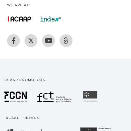
WE ARE AT:
RCAAP PROMOTORS
Fundação para a Ciência
Universidade
RCAAP FUNDERS
República Portuguesa · M
União