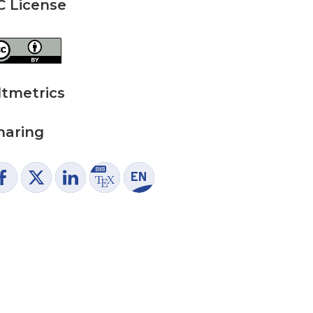
C License
ltmetrics
haring