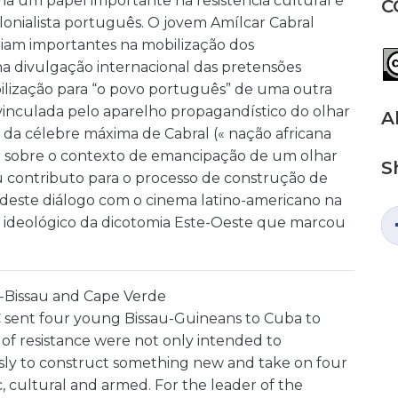
a um papel importante na resistência cultural e
C
lonialista português. O jovem Amílcar Cabral
riam importantes na mobilização dos
a divulgação internacional das pretensões
bilização para “o povo português” de uma outra
 vinculada pelo aparelho propagandístico do olhar
A
ir da célebre máxima de Cabral (« nação africana
letir sobre o contexto de emancipação de um olhar
S
u contributo para o processo de construção de
 deste diálogo com o cinema latino-americano na
e ideológico da dicotomia Este-Oeste que marcou
a-Bissau and Cape Verde
 sent four young Bissau-Guineans to Cuba to
 of resistance were not only intended to
sly to construct something new and take on four
, cultural and armed. For the leader of the