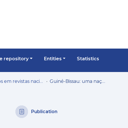
 repository
Entities
Statistics
Artigos em revistas nacionais
Guiné-Bissau: uma nação africana forjada no cinema?
Publication