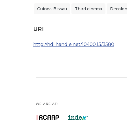
Guinea-Bissau
Third cinema
Decolon
URI
http://hdl.handle.net/10400.13/3580
WE ARE AT: