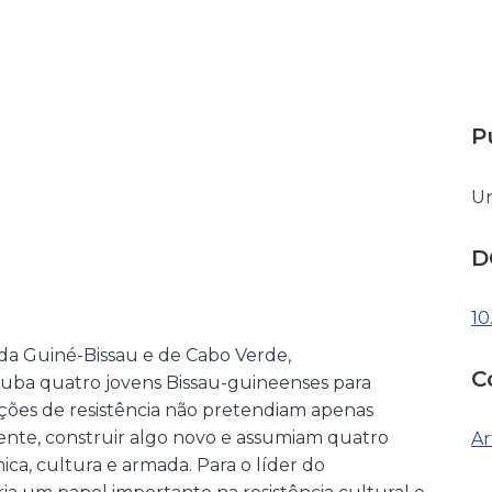
P
Un
D
10
da Guiné-Bissau e de Cabo Verde,
C
Cuba quatro jovens Bissau-guineenses para
ações de resistência não pretendiam apenas
nte, construir algo novo e assumiam quatro
Ar
ca, cultura e armada. Para o líder do