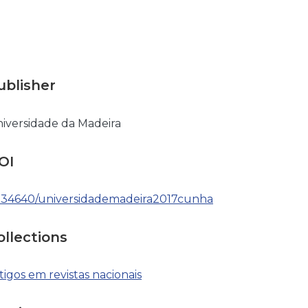
ublisher
iversidade da Madeira
OI
.34640/universidademadeira2017cunha
ollections
tigos em revistas nacionais