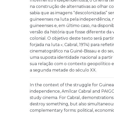
movimento independentista, o cinema teri
na construção de alternativas ao olhar co
sabia que as imagens “descolonizadas” se
guineenses na luta pela independência, n
guineenses e, em último caso, na disponi
versão da história que fosse diferente da
colonial. O objetivo deste texto será part
forjada na luta »; Cabral, 1974) para ref
cinematográfico na Guiné-Bissau e do se
uma suposta identidade nacional a partir
sua relação com o contexto geopolítico 
a segunda metade do século XX.
In the context of the struggle for Guine
independence, Amílcar Cabral and PAIGC
study cinema. For Cabral, demonstrations
destroy something, but also simultaneou
complementary forms: political, economic