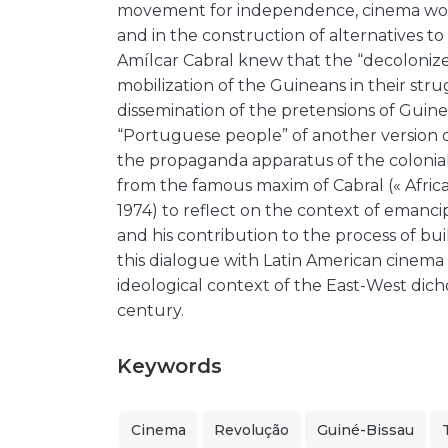
movement for independence, cinema would
and in the construction of alternatives t
Amílcar Cabral knew that the “decoloniz
mobilization of the Guineans in their str
dissemination of the pretensions of Guinea
“Portuguese people” of another version of
the propaganda apparatus of the colonial 
from the famous maxim of Cabral (« Africa
1974) to reflect on the context of emanci
and his contribution to the process of bu
this dialogue with Latin American cinema i
ideological context of the East-West dic
century.
Keywords
Cinema
Revolução
Guiné-Bissau