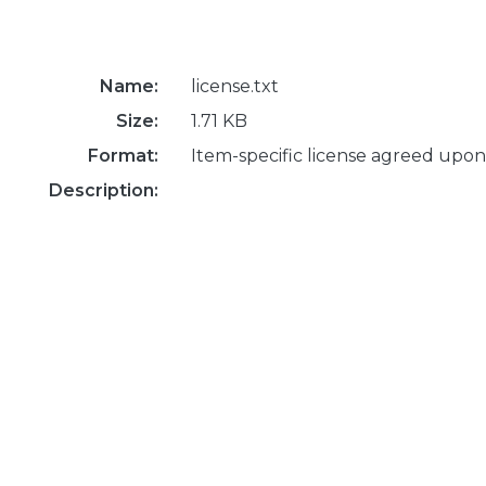
Name:
license.txt
Size:
1.71 KB
Format:
Item-specific license agreed upon
Description: