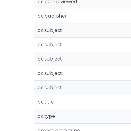
dc.peerreviewed
dc.publisher
dc.subject
dc.subject
dc.subject
dc.subject
dc.subject
dc.title
dc.type
dspace.entity.type