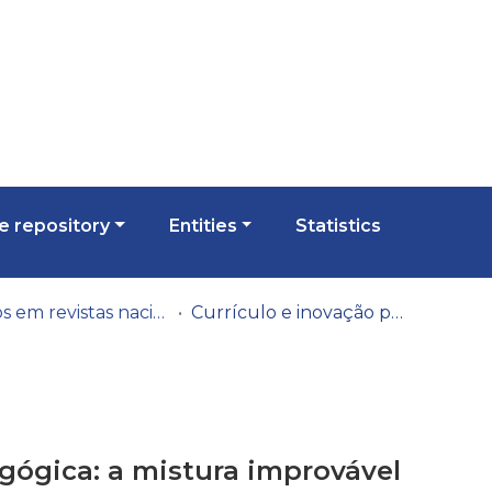
 repository
Entities
Statistics
Artigos em revistas nacionais
Currículo e inovação pedagógica: a mistura improvável
gógica: a mistura improvável