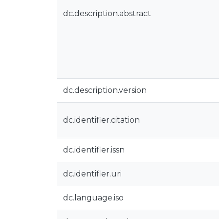
dc.description.abstract
dc.description.version
dc.identifier.citation
dc.identifier.issn
dc.identifier.uri
dc.language.iso