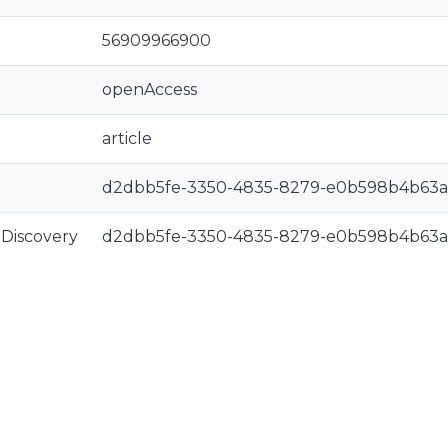
56909966900
openAccess
article
d2dbb5fe-3350-4835-8279-e0b598b4b63a
rDiscovery
d2dbb5fe-3350-4835-8279-e0b598b4b63a