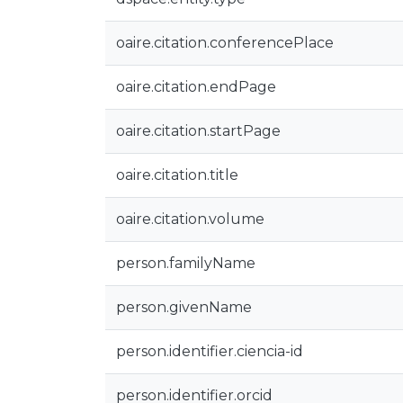
oaire.citation.conferencePlace
oaire.citation.endPage
oaire.citation.startPage
oaire.citation.title
oaire.citation.volume
person.familyName
person.givenName
person.identifier.ciencia-id
person.identifier.orcid