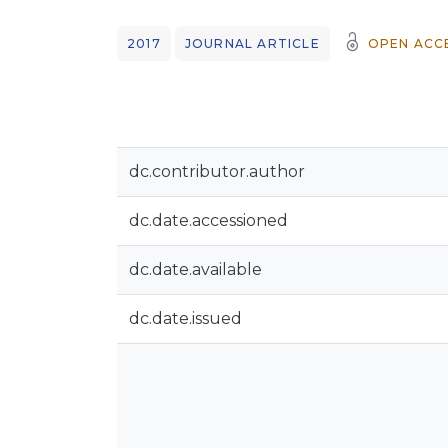
2017
JOURNAL ARTICLE
OPEN ACC
dc.contributor.author
dc.date.accessioned
dc.date.available
dc.date.issued