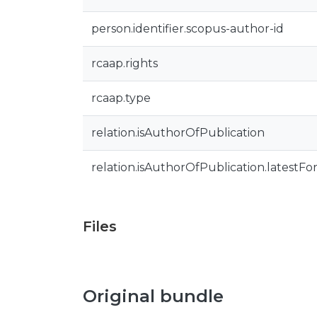
person.identifier.scopus-author-id
rcaap.rights
rcaap.type
relation.isAuthorOfPublication
relation.isAuthorOfPublication.latestFo
Files
Original bundle