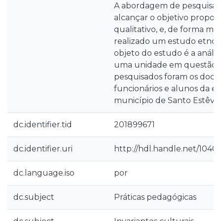
A abordagem de pesquisa 
alcançar o objetivo propos
qualitativo, e, de forma mais
realizado um estudo etnográ
objeto do estudo é a análi
uma unidade em questão. O
pesquisados foram os docen
funcionários e alunos da e
município de Santo Estêvão
dc.identifier.tid
201899671
dc.identifier.uri
http://hdl.handle.net/1040
dc.language.iso
por
dc.subject
Práticas pedagógicas