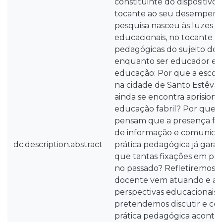
constituinte do dispositivo
tocante ao seu desempenho
pesquisa nasceu às luzes d
educacionais, no tocante às
pedagógicas do sujeito doc
enquanto ser educador e/ou
educação: Por que a escol
na cidade de Santo Estêvão –
ainda se encontra aprision
educação fabril? Por que 
pensam que a presença físi
de informação e comunicaç
dc.description.abstract
prática pedagógica já gara
que tantas fixações em pa
no passado? Refletiremos c
docente vem atuando e an
perspectivas educacionais, 
pretendemos discutir e c
prática pedagógica acontec