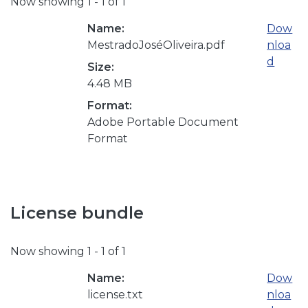
Now showing
1 - 1 of 1
Name:
Dow
MestradoJoséOliveira.pdf
nloa
d
Size:
4.48 MB
Format:
Adobe Portable Document
Format
License bundle
Now showing
1 - 1 of 1
Name:
Dow
license.txt
nloa