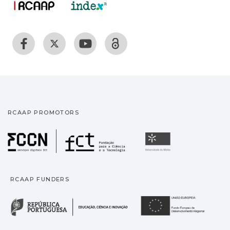
RCAAP PROMOTORS
Fundação para a Ciência
Universidade
RCAAP FUNDERS
República Portuguesa · M
União