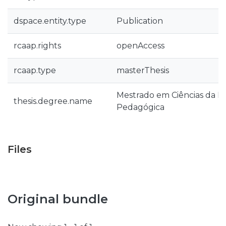
dspace.entity.type
Publication
rcaap.rights
openAccess
rcaap.type
masterThesis
Mestrado em Ciências da E
thesis.degree.name
Pedagógica
Files
Original bundle