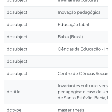
dc.subject
Invariantes culturais
dc.subject
Inovação pedagógica
dc.subject
Educação fabril
dc.subject
Bahia (Brasil)
dc.subject
Ciências da Educação - In
dc.subject
.
dc.subject
Centro de Ciências Sociais
Invariantes culturais versu
dc.title
pedagógica: o caso de uma
de Santo Estêvão, Bahia, Bra
dc.type
master thesis