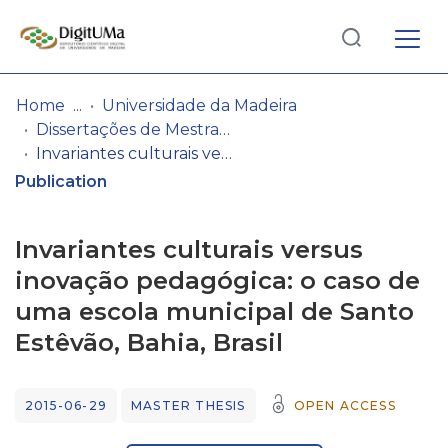
Log
(current)
In
Home
Universidade da Madeira
Dissertações de Mestrado
Communities
Invariantes culturais versus inovação pedagógica: o caso de uma escola municipal de Santo Estêvão, Bahia, Brasil
& Collections
Publication
Browse repository
Invariantes culturais versus
Entities
inovação pedagógica: o caso de
uma escola municipal de Santo
Statistics
Estêvão, Bahia, Brasil
2015-06-29
MASTER THESIS
OPEN ACCESS