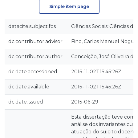
Simple item page
datacite.subject.fos
Ciências Sociais::Ciências 
dc.contributor.advisor
Fino, Carlos Manuel Nogue
dc.contributor.author
Conceição, José Oliveira da
dc.date.accessioned
2015-11-02T15:45:26Z
dc.date.available
2015-11-02T15:45:26Z
dc.date.issued
2015-06-29
Esta dissertação teve como 
análise dos invariantes cul
atuação do sujeito docent