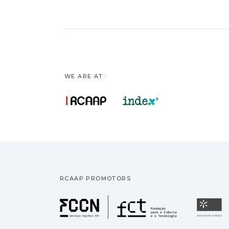
WE ARE AT:
RCAAP PROMOTORS
Fundação pa
U