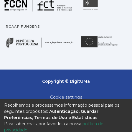
Fundação para a Ciência
Universidade
RCAAP FUNDERS
República Portuguesa · M
União
Copyright © DigitUMa
Cookie settings
Recolhemos e processamos informação pessoal para os
Privacy policy
seguintes propósitos:
Autenticação, Guardar
Preferências, Termos de Uso e Estatísticas
.
End User Agreement
Para saber mais, por favor leia a nossa
política de
privacidade
.
Send Feedback