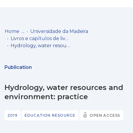
Log
(current)
In
Home
Universidade da Madeira
Livros e capítulos de livros
Communities
Hydrology, water resources and environment: practice
& Collections
Browse repository
Publication
Entities
Hydrology, water resources and
Statistics
environment: practice
2019
EDUCATION RESOURCE
OPEN ACCESS