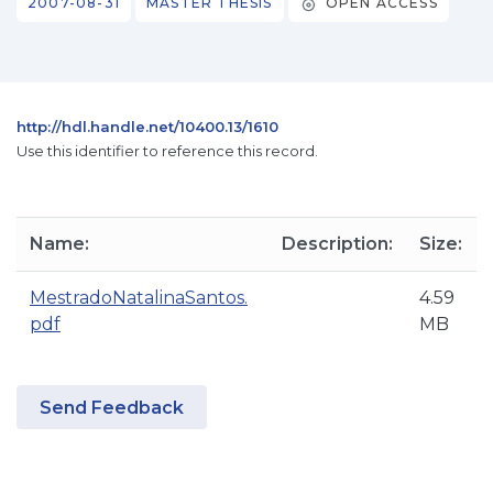
2007-08-31
MASTER THESIS
OPEN ACCESS
http://hdl.handle.net/10400.13/1610
Use this identifier to reference this record.
Name:
Description:
Size:
MestradoNatalinaSantos.
4.59
pdf
MB
Send Feedback