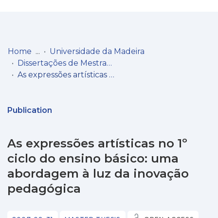
Log
(current)
In
Home
Universidade da Madeira
Dissertações de Mestrado
Communities
As expressões artísticas no 1º ciclo do ensino básico: uma abordagem à luz da inovação pedagógica
& Collections
Browse repository
Publication
Entities
As expressões artísticas no 1º
Statistics
ciclo do ensino básico: uma
abordagem à luz da inovação
pedagógica