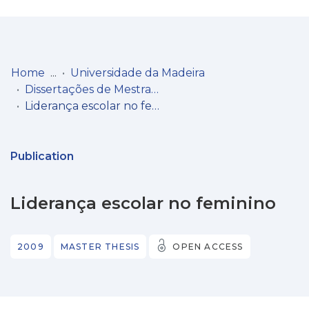
Log
(current)
In
Home
Universidade da Madeira
Dissertações de Mestrado
Communities
Liderança escolar no feminino
& Collections
Browse repository
Publication
Entities
Liderança escolar no feminino
Statistics
2009
MASTER THESIS
OPEN ACCESS