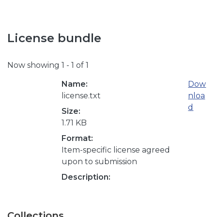
License bundle
Now showing
1 - 1 of 1
Name:
Dow
license.txt
nloa
d
Size:
1.71 KB
Format:
Item-specific license agreed
upon to submission
Description:
Collections