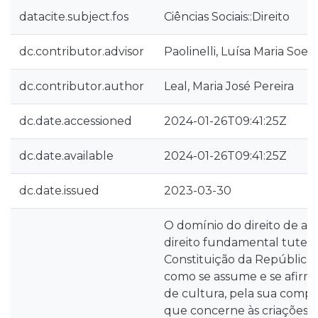
datacite.subject.fos
Ciências Sociais::Direito
dc.contributor.advisor
Paolinelli, Luísa Maria Soe
dc.contributor.author
Leal, Maria José Pereira
dc.date.accessioned
2024-01-26T09:41:25Z
dc.date.available
2024-01-26T09:41:25Z
dc.date.issued
2023-03-30
O domínio do direito de a
direito fundamental tutel
Constituição da República
como se assume e se afirm
de cultura, pela sua com
que concerne às criações i