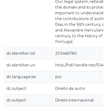
Our legal system, reiterati
this domain and its protection
important to understand b
the contributions of author
Dias, in the 16th century, 
and Alexandre Herculano, i
century, to the history of a
Portugal.
dc.identifier.tid
203466780
dc.identifier.uri
http://hdl.handle.net/1040
dc.language.iso
por
dc.subject
Direito de autor
dc.subject
Direito internacional