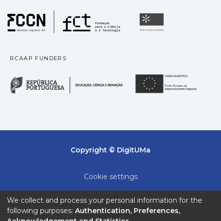
Fundação para a Ciência
Universidade
RCAAP FUNDERS
República Portuguesa · M
União
Copyright © DigitUMa
Cookie settings
Privacy policy
We collect and process your personal information for the
following purposes:
Authentication, Preferences,
End User Agreement
Acknowledgement and Statistics
.