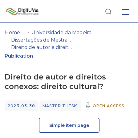
Log
(current)
In
Home
Universidade da Madeira
Dissertações de Mestrado
Communities
Direito de autor e direitos conexos: direito cultural?
& Collections
Publication
Browse repository
Direito de autor e direitos
Entities
conexos: direito cultural?
Statistics
2023-03-30
MASTER THESIS
OPEN ACCESS
Simple item page