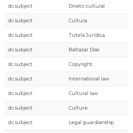
dc.subject
Direito cultural
dc.subject
Cultura
dc.subject
Tutela Jurídica
dc.subject
Baltazar Dias
dc.subject
Copyright
dc.subject
International law
dc.subject
Cultural law
dc.subject
Culture
dc.subject
Legal guardianship