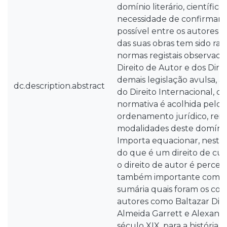
domínio literário, científico 
necessidade de confirmar o
possível entre os autores e 
das suas obras tem sido rati
normas registais observada
Direito de Autor e dos Dire
demais legislação avulsa, 
dc.description.abstract
do Direito Internacional, cu
normativa é acolhida pelo 
ordenamento jurídico, reit
modalidades deste domínio 
Importa equacionar, neste 
do que é um direito de cu
o direito de autor é perceci
também importante compr
sumária quais foram os con
autores como Baltazar Dias,
Almeida Garrett e Alexand
século XIX, para a história 