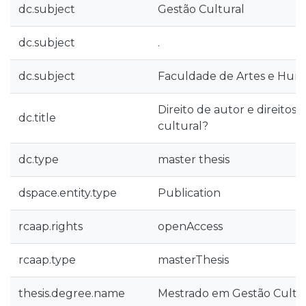
dc.subject
Gestão Cultural
dc.subject
.
dc.subject
Faculdade de Artes e Hum
Direito de autor e direitos 
dc.title
cultural?
dc.type
master thesis
dspace.entity.type
Publication
rcaap.rights
openAccess
rcaap.type
masterThesis
thesis.degree.name
Mestrado em Gestão Cultu