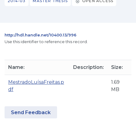
2014-03
MASTER THESIS
OPEN ACCESS
http://hdl.handle.net/10400.13/996
Use this identifier to reference this record.
Name:
Description:
Size:
MestradoLuísaFreitas.p
1.69
df
MB
Send Feedback