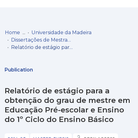
Log
(current)
In
Home
Universidade da Madeira
Dissertações de Mestrado
Communities
Relatório de estágio para a obtenção do grau de mestre em Educação Pré-escolar e Ensino do 1º Ciclo do Ensino Básico
& Collections
Browse repository
Publication
Entities
Relatório de estágio para a
Statistics
obtenção do grau de mestre em
Educação Pré-escolar e Ensino
do 1º Ciclo do Ensino Básico