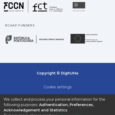
Fundação para a Ciência
Universidade
RCAAP FUNDERS
República Portuguesa · M
União
Copyright © DigitUMa
Cookie settings
Privacy policy
We collect and process your personal information for the
following purposes:
Authentication, Preferences,
End User Agreement
Acknowledgement and Statistics
.