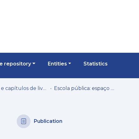
 repository
Entities
Statistics
Livros e capítulos de livros
Escola pública: espaço privilegiado de inovação pedagógica (?)
Publication