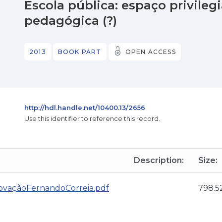
Escola pública: espaço privile
pedagógica (?)
2013
BOOK PART
OPEN ACCESS
http://hdl.handle.net/10400.13/2656
Use this identifier to reference this record.
Description:
Size:
inovaçãoFernandoCorreia.pdf
798.5