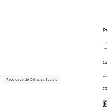
P
Un
In
C
Li
Faculdade de Ciências Sociais
C