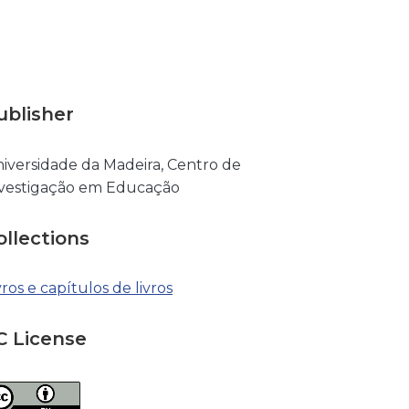
ublisher
iversidade da Madeira, Centro de
vestigação em Educação
ollections
vros e capítulos de livros
C License