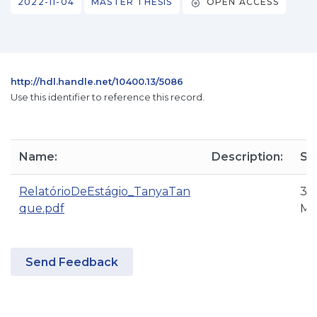
2022-11-04
MASTER THESIS
OPEN ACCESS
http://hdl.handle.net/10400.13/5086
Use this identifier to reference this record.
Name:
Description:
Siz
RelatórioDeEstágio_TanyaTan
3.
que.pdf
M
Send Feedback