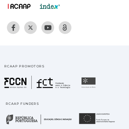
RCAAP PROMOTORS
Fundação para a Ciência
Universidade
RCAAP FUNDERS
República Portuguesa · M
União