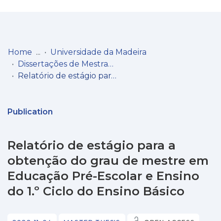
Log
(current)
In
Home
Universidade da Madeira
Dissertações de Mestrado
Communities
Relatório de estágio para a obtenção do grau de mestre em Educação Pré-Escolar e Ensino do 1.º Ciclo do Ensino Básico
& Collections
Browse repository
Publication
Entities
Relatório de estágio para a
Statistics
obtenção do grau de mestre em
Educação Pré-Escolar e Ensino
do 1.º Ciclo do Ensino Básico