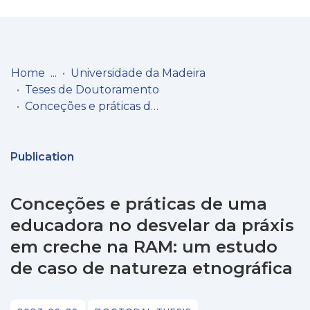
Log
(current)
In
Home
Universidade da Madeira
Teses de Doutoramento
Communities
Conceções e práticas de uma educadora no desvelar da práxis em creche na RAM: um estudo de caso de natureza etnográfica
& Collections
Browse repository
Publication
Entities
Conceções e práticas de uma
Statistics
educadora no desvelar da práxis
em creche na RAM: um estudo
de caso de natureza etnográfica