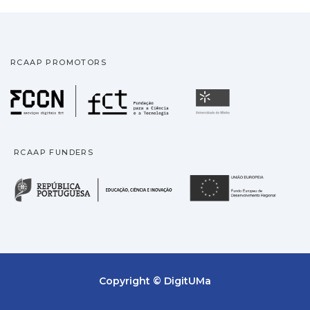
RCAAP PROMOTORS
Fundação para a Ciência
Universidade
RCAAP FUNDERS
República Portuguesa · M
União
Copyright © DigitUMa