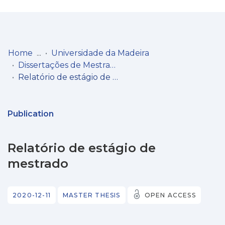
Log
(current)
In
Home
Universidade da Madeira
Dissertações de Mestrado
Communities
Relatório de estágio de mestrado
& Collections
Browse repository
Publication
Entities
Relatório de estágio de
Statistics
mestrado
2020-12-11
MASTER THESIS
OPEN ACCESS