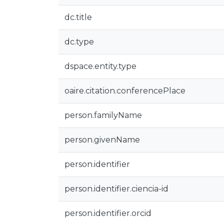
dc.title
dc.type
dspace.entity.type
oaire.citation.conferencePlace
person.familyName
person.givenName
person.identifier
person.identifier.ciencia-id
person.identifier.orcid