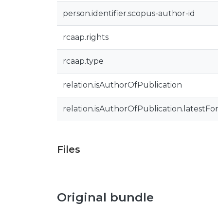
person.identifier.scopus-author-id
rcaap.rights
rcaap.type
relation.isAuthorOfPublication
relation.isAuthorOfPublication.latestFo
Files
Original bundle