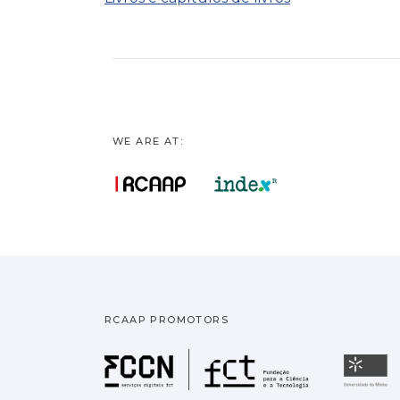
WE ARE AT:
RCAAP PROMOTORS
Fundação pa
U