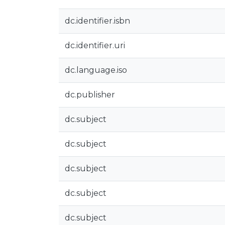
dc.identifier.isbn
dc.identifier.uri
dc.language.iso
dc.publisher
dc.subject
dc.subject
dc.subject
dc.subject
dc.subject