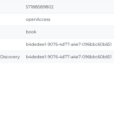
57188589802
openAccess
book
b4dedee1-9076-4d77-a4e7-096bbc60b651
rDiscovery
b4dedee1-9076-4d77-a4e7-096bbc60b651