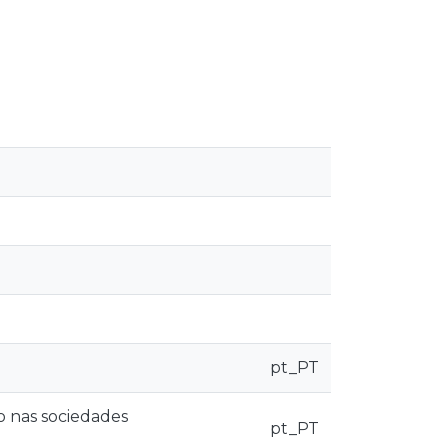
pt_PT
o nas sociedades
pt_PT