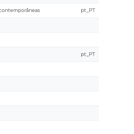
 contemporâneas
pt_PT
pt_PT