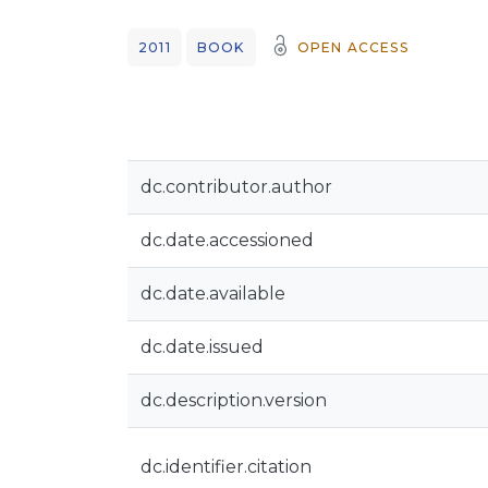
2011
BOOK
OPEN ACCESS
dc.contributor.author
dc.date.accessioned
dc.date.available
dc.date.issued
dc.description.version
dc.identifier.citation