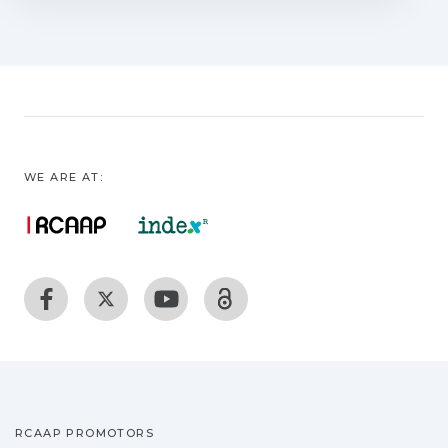
sobre a complexidade do ser humano e
do cosmos. As disciplinas
englobadas hoje nas «Humanidades»
desempenhavam um papel cen tral
numa formação que se pretendia o mais
possível unificadora das
etapas de produção de conhecimento
WE ARE AT:
disciplinar fragmentário. Com a
crescente deriva da especialização na
construção do conhecimento e
com a valorização das áreas científico-
técnicas em nome de exigências
económico-sociais, as tradicionais
Humanidades têm sofrido uma se
cundarização no quadro universitário,
correndo o risco, em alguns ca sos, do
seu desaparecimento. É, assim, fulcral
RCAAP PROMOTORS
refletir sobre o seu lugar