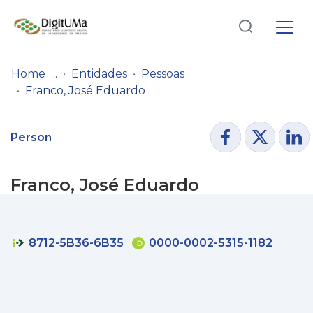
Log
(current)
In
Home
Entidades
Pessoas
Franco, José Eduardo
Communities
& Collections
Person
Browse repository
Franco, José Eduardo
Entities
Statistics
8712-5B36-6B35
0000-0002-5315-1182