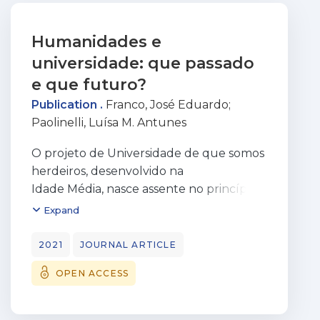
Humanidades e
universidade: que passado
e que futuro?
Publication .
Franco, José Eduardo
;
Paolinelli, Luísa M. Antunes
O projeto de Universidade de que somos
herdeiros, desenvolvido na
Idade Média, nasce assente no princípio
da universalidade, no diálogo
Expand
entre disciplinas e na demanda do
conhecimento à luz de um ideário
2021
JOURNAL ARTICLE
de procura da unidade dos saberes,
OPEN ACCESS
garantindo ao mesmo tempo a
sua autonomia epistemológica na
construção de um saber mais holís tico