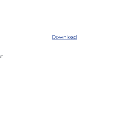
Download
at