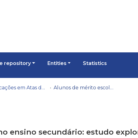
 repository
Entities
Statistics
Publicações em Atas de Congressos/Conferências, etc.
Alunos de mérito escolar no ensino secundário: estudo exploratório sobre variáveis psicológicas associadas ao rendimento académico elevado
no ensino secundário: estudo explor