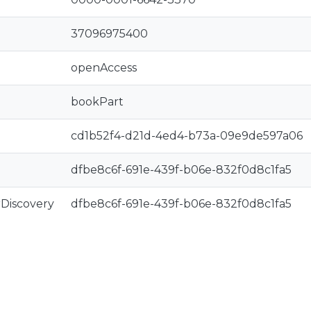
37096975400
openAccess
bookPart
cd1b52f4-d21d-4ed4-b73a-09e9de597a06
dfbe8c6f-691e-439f-b06e-832f0d8c1fa5
rDiscovery
dfbe8c6f-691e-439f-b06e-832f0d8c1fa5