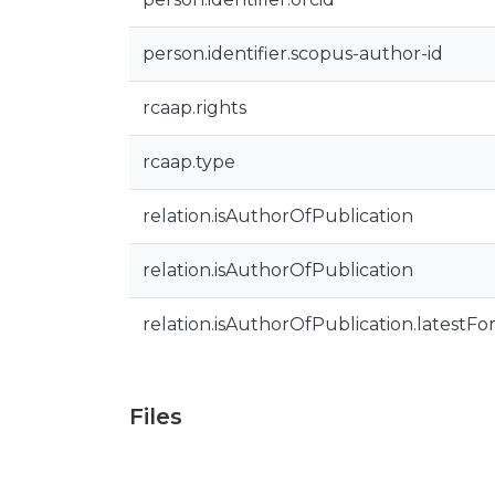
person.identifier.scopus-author-id
rcaap.rights
rcaap.type
relation.isAuthorOfPublication
relation.isAuthorOfPublication
relation.isAuthorOfPublication.latestFo
Files