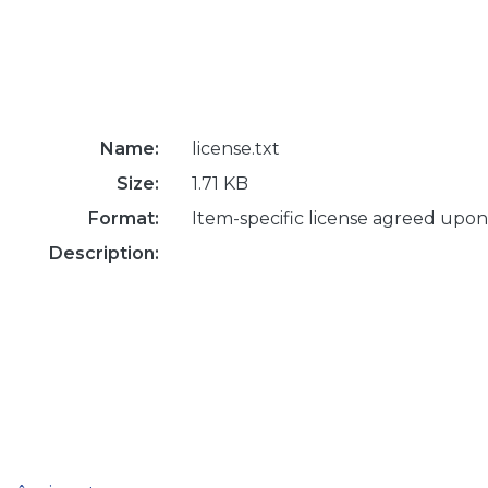
Name:
license.txt
Size:
1.71 KB
Format:
Item-specific license agreed upon
Description: