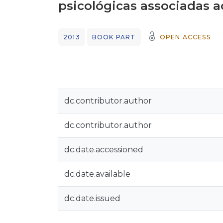
psicológicas associadas 
2013
BOOK PART
OPEN ACCESS
dc.contributor.author
dc.contributor.author
dc.date.accessioned
dc.date.available
dc.date.issued