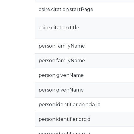
oaire.citation.startPage
oaire.citation.title
person.familyName
person.familyName
person.givenName
person.givenName
person.identifier.ciencia-id
person.identifier.orcid
person.identifier.orcid