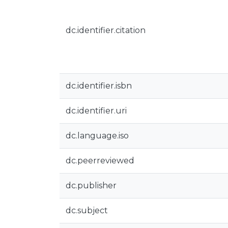
dc.identifier.citation
dc.identifier.isbn
dc.identifier.uri
dc.language.iso
dc.peerreviewed
dc.publisher
dc.subject