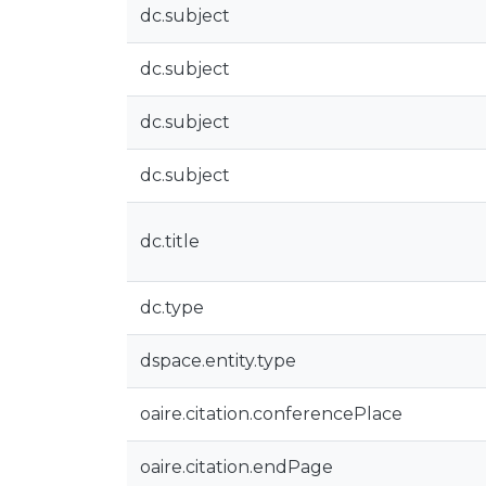
dc.subject
dc.subject
dc.subject
dc.subject
dc.title
dc.type
dspace.entity.type
oaire.citation.conferencePlace
oaire.citation.endPage