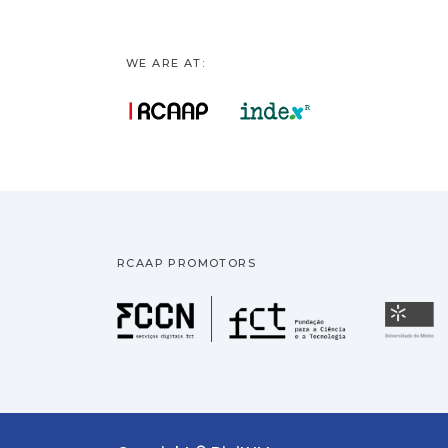
WE ARE AT:
RCAAP PROMOTORS
Fundação pa
U