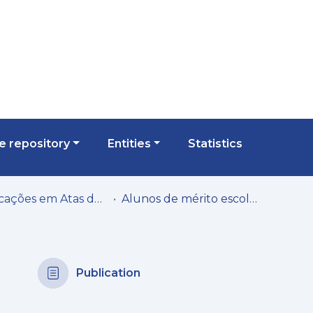
 repository
Entities
Statistics
Publicações em Atas de Congressos/Conferências, etc.
Alunos de mérito escolar no ensino secundário: estudo exploratório sobre variáveis psicológicas associadas ao rendimento académico elevado
Publication