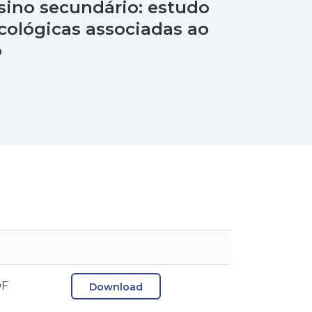
sino secundário: estudo
icológicas associadas ao
o
DF
Download