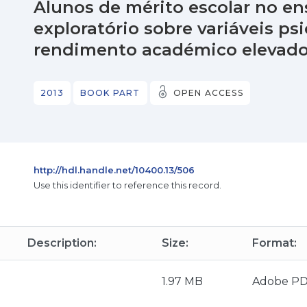
Alunos de mérito escolar no en
exploratório sobre variáveis ps
rendimento académico elevad
2013
BOOK PART
OPEN ACCESS
http://hdl.handle.net/10400.13/506
Use this identifier to reference this record.
Description:
Size:
Format:
1.97 MB
Adobe P