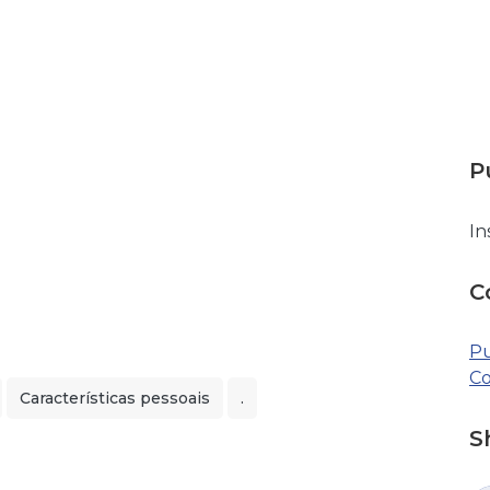
P
In
C
Pu
Co
Características pessoais
.
S