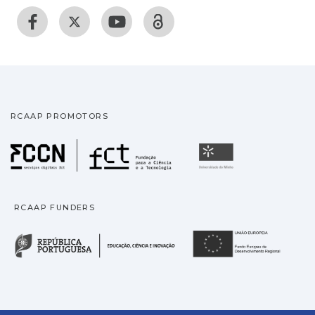
RCAAP PROMOTORS
Fundação para a Ciência
Universidade
RCAAP FUNDERS
República Portuguesa · M
União