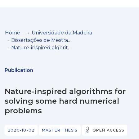
Log
(current)
In
Home
Universidade da Madeira
Dissertações de Mestrado
Communities
Nature-inspired algorithms for solving some hard numerical problems
& Collections
Browse repository
Publication
Entities
Nature-inspired algorithms for
Statistics
solving some hard numerical
problems
2020-10-02
MASTER THESIS
OPEN ACCESS