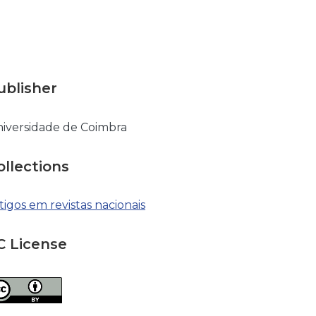
ublisher
iversidade de Coimbra
ollections
tigos em revistas nacionais
C License