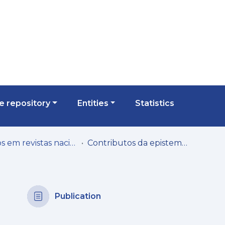
 repository
Entities
Statistics
Artigos em revistas nacionais
Contributos da epistemologia sistémica na investigação com famílias
Publication