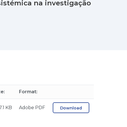
sistémica na investigação
ze:
Format:
7.1 KB
Adobe PDF
Download