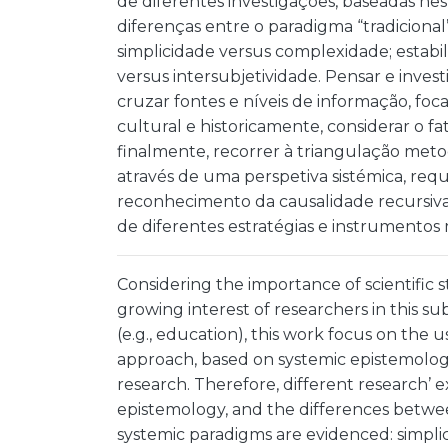
de diferentes investigações, baseadas nes
diferenças entre o paradigma “tradicional”
simplicidade versus complexidade; estabil
versus intersubjetividade. Pensar e invest
cruzar fontes e níveis de informação, focar
cultural e historicamente, considerar o fa
finalmente, recorrer à triangulação meto
através de uma perspetiva sistémica, req
reconhecimento da causalidade recursiva
de diferentes estratégias e instrumentos
Considering the importance of scientific s
growing interest of researchers in this su
(e.g., education), this work focus on the 
approach, based on systemic epistemology
research. Therefore, different research’ 
epistemology, and the differences between
systemic paradigms are evidenced: simplici