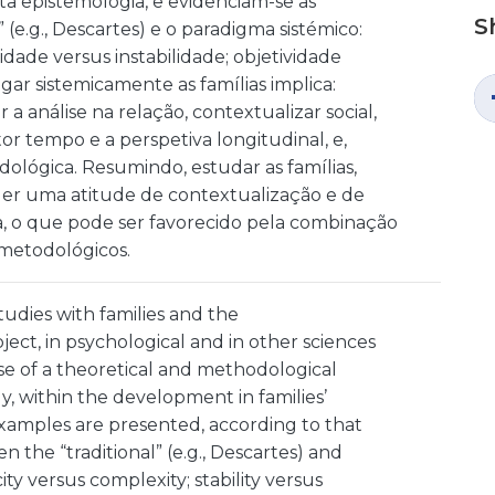
ta epistemologia, e evidenciam-se as
S
 (e.g., Descartes) e o paradigma sistémico:
idade versus instabilidade; objetividade
igar sistemicamente as famílias implica:
 a análise na relação, contextualizar social,
tor tempo e a perspetiva longitudinal, e,
dológica. Resumindo, estudar as famílias,
uer uma atitude de contextualização e de
, o que pode ser favorecido pela combinação
 metodológicos.
tudies with families and the
bject, in psychological and in other sciences
use of a theoretical and methodological
, within the development in families’
examples are presented, according to that
 the “traditional” (e.g., Descartes) and
ty versus complexity; stability versus