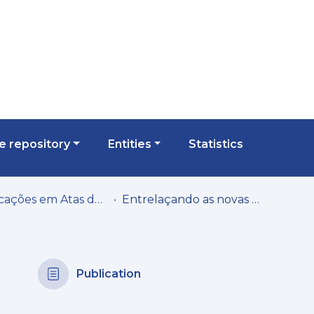
 repository
Entities
Statistics
Publicações em Atas de Congressos/Conferências, etc.
Entrelaçando as novas poéticas da errância. Édouard Glissant e Mia Couto: confluência de vozes
Publication