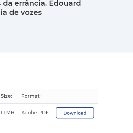
 da errância. Édouard
ia de vozes
Size:
Format:
1.1 MB
Adobe PDF
Download