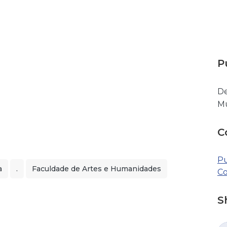
P
De
Mu
C
Pu
a
.
Faculdade de Artes e Humanidades
Co
S